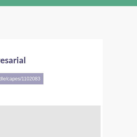
esarial
ndle/capes/1102083