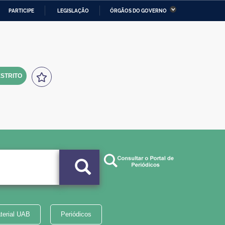
PARTICIPE
LEGISLAÇÃO
ÓRGÃOS DO GOVERNO
stério da Economia
Ministério da Infraestrutura
stério de Minas e Energia
Ministério da Ciência,
Tecnologia, Inovações e
Comunicações
STRITO
tério da Mulher, da Família
Secretaria-Geral
s Direitos Humanos
lto
terial UAB
Periódicos