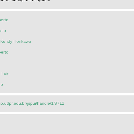
berto
sto
 Kendy Horikawa
berto
 Luis
no
rio.utfpr.edu.br/jspui/handle/1/9712