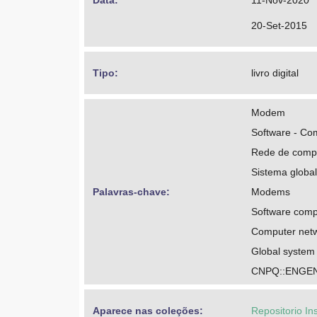
Data: 
11-Nov-2020
20-Set-2015
Tipo: 
livro digital
Modem
Software - Com
Rede de compu
Sistema globa
Palavras-chave: 
Modems
Software compa
Computer netw
Global system
CNPQ::ENGE
Aparece nas coleções:
Repositorio In