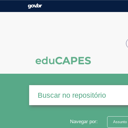
Casa Civil
Ministério da Justiça e
Segurança Pública
Ministério da Agricultura,
Ministério da Educação
Pecuária e Abastecimento
Ministério do Meio Ambiente
Ministério do Turismo
Secretaria de Governo
Gabinete de Segurança
Institucional
Navegar por:
Assunto