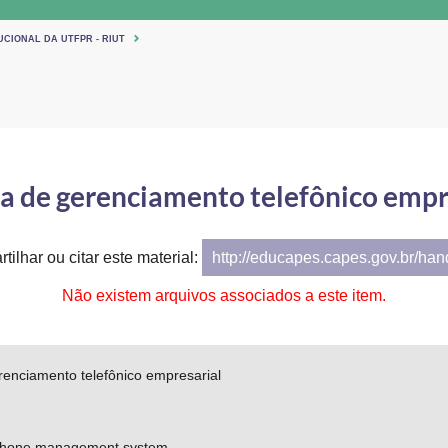
UCIONAL DA UTFPR - RIUT
a de gerenciamento telefônico empr
tilhar ou citar este material:
http://educapes.capes.gov.br/ha
Não existem arquivos associados a este item.
renciamento telefônico empresarial
ephone management system