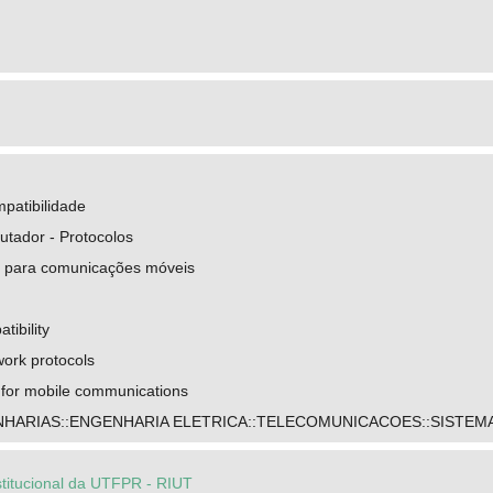
patibilidade
tador - Protocolos
l para comunicações móveis
tibility
ork protocols
 for mobile communications
NHARIAS::ENGENHARIA ELETRICA::TELECOMUNICACOES::SISTE
stitucional da UTFPR - RIUT