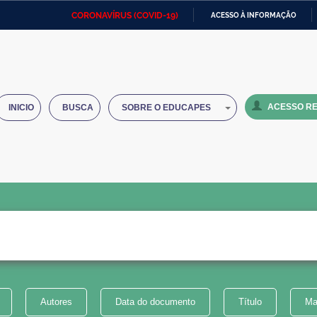
CORONAVÍRUS (COVID-19)
ACESSO À INFORMAÇÃO
Ministério da Defesa
Ministério das Relações
Mini
IR
Exteriores
PARA
O
Ministério da Cidadania
Ministério da Saúde
Mini
CONTEÚDO
ACESSO RE
INICIO
BUSCA
SOBRE O EDUCAPES
Ministério do Desenvolvimento
Controladoria-Geral da União
Minis
Regional
e do
Advocacia-Geral da União
Banco Central do Brasil
Plana
Autores
Data do documento
Título
Ma