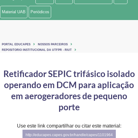
Ministério de Minas e Energia
Material UAB
Periódicos
Ministério da Ciência, Tecnologia, Inovações e Comunicações
Ministério do Meio Ambiente
PORTAL EDUCAPES
NOSSOS PARCEIROS
Ministério do Turismo
REPOSITORIO INSTITUCIONAL DA UTFPR - RIUT
Ministério do Desenvolvimento Regional
Retificador SEPIC trifásico isolado
Controladoria-Geral da União
operando em DCM para aplicação
Ministério da Mulher, da Família e dos Direitos Humanos
em aerogeradores de pequeno
Secretaria-Geral
porte
Secretaria de Governo
Use este link compartilhar ou citar este material:
Gabinete de Segurança Institucional
http://educapes.capes.gov.br/handle/capes/1101964