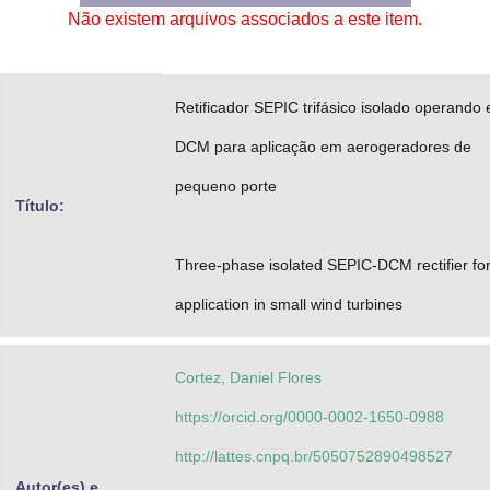
Não existem arquivos associados a este item.
Advocacia-Geral da União
Banco Central do Brasil
Retificador SEPIC trifásico isolado operando
Planalto
DCM para aplicação em aerogeradores de
pequeno porte
Título:
Three-phase isolated SEPIC-DCM rectifier fo
application in small wind turbines
Cortez, Daniel Flores
https://orcid.org/0000-0002-1650-0988
http://lattes.cnpq.br/5050752890498527
Autor(es) e