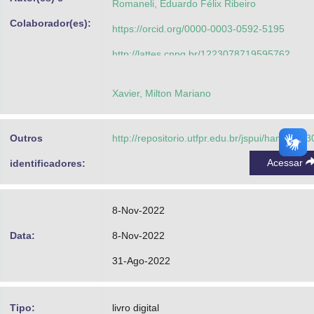
Romaneli, Eduardo Félix Ribeiro
Colaborador(es):
https://orcid.org/0000-0003-0592-5195
http://lattes.cnpq.br/1223078719595762
Cortez, Daniel Flores
Xavier, Milton Mariano
https://orcid.org/0000-0002-1650-0988
http://lattes.cnpq.br/5050752890498527
Outros
http://repositorio.utfpr.edu.br/jspui/handle/1/
Gules, Roger
Acessar
identificadores:
https://orcid.org/0000-0002-4037-9444
http://lattes.cnpq.br/8115378687801645
8-Nov-2022
Lazzarin, Telles Brunelli
Data:
8-Nov-2022
https://orcid.org/0000-0001-8598-8641
31-Ago-2022
http://lattes.cnpq.br/2513940350875541
Tipo:
livro digital