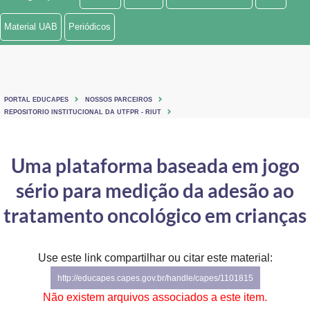
Ministério de Minas e Energia
Material UAB
Periódicos
Ministério da Ciência, Tecnologia, Inovações e Comunicações
Ministério do Meio Ambiente
PORTAL EDUCAPES
NOSSOS PARCEIROS
Ministério do Turismo
REPOSITORIO INSTITUCIONAL DA UTFPR - RIUT
Ministério do Desenvolvimento Regional
Uma plataforma baseada em jogo
Controladoria-Geral da União
sério para medição da adesão ao
Ministério da Mulher, da Família e dos Direitos Humanos
tratamento oncológico em crianças
Secretaria-Geral
Use este link compartilhar ou citar este material:
Secretaria de Governo
http://educapes.capes.gov.br/handle/capes/1101815
Gabinete de Segurança Institucional
Não existem arquivos associados a este item.