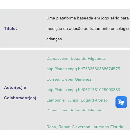
Advocacia-Geral da União
Uma plataforma baseada em jogo sério para
Banco Central do Brasil
Título:
medição da adesão ao tratamento oncológic
Planalto
crianças
Damasceno, Eduardo Filgueiras
http://lattes.cnpq.br/7333630388674575
Correa, Cleber Gimenez
Autor(es) e
http://lattes.cnpq.br/0521761025000380
Colaborador(es):
Lamounier Junior, Edgard Afonso
Damasceno, Eduardo Filgueiras
http://lattes.cnpq.br/7333630388674575
Rosa, Renan Cleverson Laureano Flor da