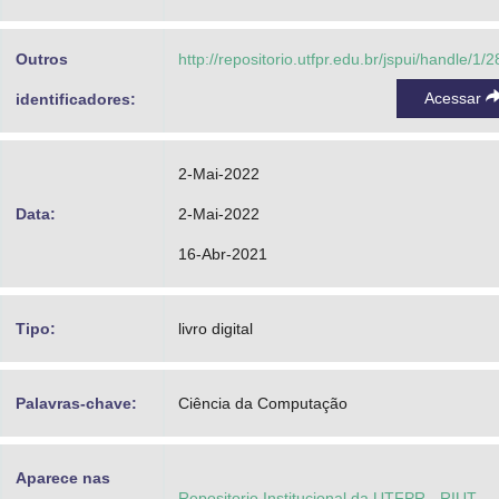
Sanches, Silvio Ricardo Rodrigues
http://lattes.cnpq.br/9931293076574399
Outros
http://repositorio.utfpr.edu.br/jspui/handle/1/
Acessar
identificadores:
2-Mai-2022
Data:
2-Mai-2022
16-Abr-2021
Tipo:
livro digital
Palavras-chave:
Ciência da Computação
Aparece nas
Repositorio Institucional da UTFPR - RIUT