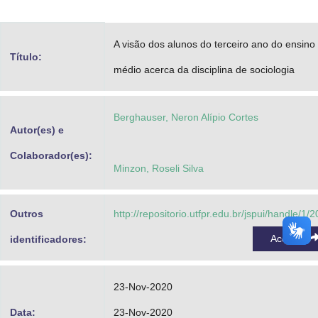
Advocacia-Geral da União
A visão dos alunos do terceiro ano do ensino
Banco Central do Brasil
Título:
médio acerca da disciplina de sociologia
Planalto
Berghauser, Neron Alípio Cortes
Autor(es) e
Colaborador(es):
Minzon, Roseli Silva
Outros
http://repositorio.utfpr.edu.br/jspui/handle/1/
Acessar
identificadores:
23-Nov-2020
Data:
23-Nov-2020