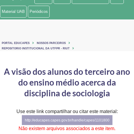
Ministério de Minas e Energia
Material UAB
Periódicos
Ministério da Ciência, Tecnologia, Inovações e Comunicações
Ministério do Meio Ambiente
PORTAL EDUCAPES
NOSSOS PARCEIROS
Ministério do Turismo
REPOSITORIO INSTITUCIONAL DA UTFPR - RIUT
Ministério do Desenvolvimento Regional
A visão dos alunos do terceiro ano
Controladoria-Geral da União
do ensino médio acerca da
Ministério da Mulher, da Família e dos Direitos Humanos
disciplina de sociologia
Secretaria-Geral
Use este link compartilhar ou citar este material:
Secretaria de Governo
http://educapes.capes.gov.br/handle/capes/1101800
Gabinete de Segurança Institucional
Não existem arquivos associados a este item.