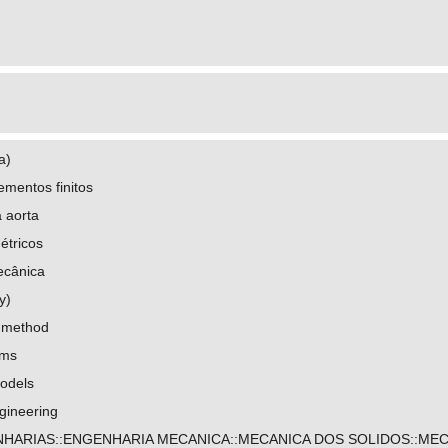
a)
mentos finitos
 aorta
étricos
ecânica
y)
t method
sms
odels
gineering
HARIAS::ENGENHARIA MECANICA::MECANICA DOS SOLIDOS::MEC