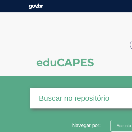
Casa Civil
Ministério da Justiça e
Segurança Pública
Ministério da Agricultura,
Ministério da Educação
Pecuária e Abastecimento
Ministério do Meio Ambiente
Ministério do Turismo
Secretaria de Governo
Gabinete de Segurança
Institucional
Navegar por:
Assunto