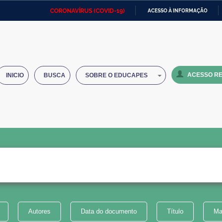
CORONAVÍRUS (COVID-19)
ACESSO À INFORMAÇÃO
Ministério da Defesa
Ministério das Relações
Mini
IR
Exteriores
PARA
O
Ministério da Cidadania
Ministério da Saúde
Mini
CONTEÚDO
ACESSO RE
INICIO
BUSCA
SOBRE O EDUCAPES
Ministério do Desenvolvimento
Controladoria-Geral da União
Minis
Regional
e do
Advocacia-Geral da União
Banco Central do Brasil
Plana
Autores
Data do documento
Título
Ma