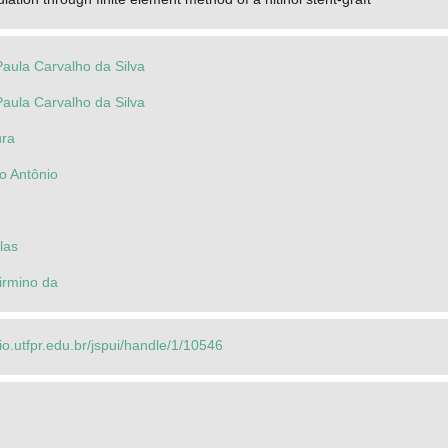
Paula Carvalho da Silva
Paula Carvalho da Silva
ura
o Antônio
las
Firmino da
rio.utfpr.edu.br/jspui/handle/1/10546