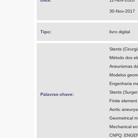
Data: 
11-Nov-2020
30-Nov-2017
Tipo: 
livro digital
Stents (Cirurgi
Método dos ele
Aneurismas da
Modelos geom
Engenharia m
Stents (Surger
Palavras-chave: 
Finite elemen
Aortic aneury
Geometrical m
Mechanical en
CNPQ::ENGEN