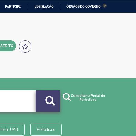
PARTICIPE
LEGISLAÇÃO
ÓRGÃOS DO GOVERNO
stério da Economia
Ministério da Infraestrutura
stério de Minas e Energia
Ministério da Ciência,
Tecnologia, Inovações e
Comunicações
STRITO
tério da Mulher, da Família
Secretaria-Geral
s Direitos Humanos
lto
terial UAB
Periódicos