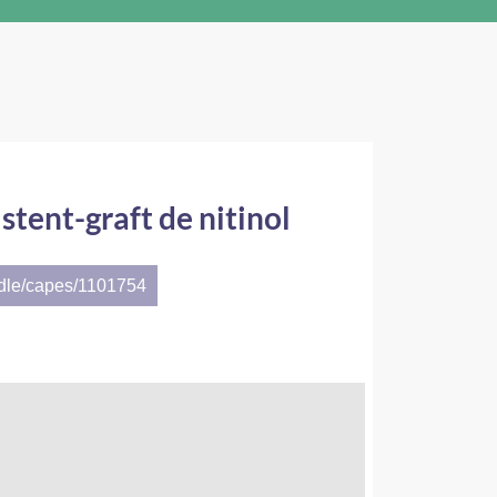
tent-graft de nitinol
ndle/capes/1101754