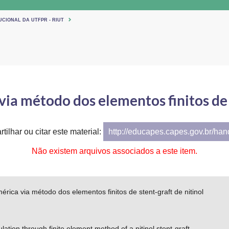
UCIONAL DA UTFPR - RIUT
ia método dos elementos finitos de s
tilhar ou citar este material:
http://educapes.capes.gov.br/ha
Não existem arquivos associados a este item.
rica via método dos elementos finitos de stent-graft de nitinol
ation through finite element method of a nitinol stent-graft