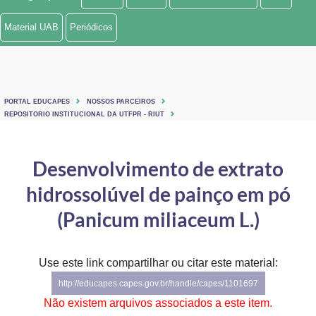
Ministério de Minas e Energia
Material UAB
Periódicos
Ministério da Ciência, Tecnologia, Inovações e Comunicações
Ministério do Meio Ambiente
PORTAL EDUCAPES
NOSSOS PARCEIROS
Ministério do Turismo
REPOSITORIO INSTITUCIONAL DA UTFPR - RIUT
Ministério do Desenvolvimento Regional
Desenvolvimento de extrato
Controladoria-Geral da União
hidrossolúvel de painço em pó
Ministério da Mulher, da Família e dos Direitos Humanos
(Panicum miliaceum L.)
Secretaria-Geral
Use este link compartilhar ou citar este material:
Secretaria de Governo
http://educapes.capes.gov.br/handle/capes/1101697
Gabinete de Segurança Institucional
Não existem arquivos associados a este item.