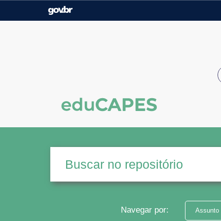
Casa Civil
Ministério da Justiça e
Segurança Pública
Ministério da Agricultura,
Ministério da Educação
Pecuária e Abastecimento
Ministério do Meio Ambiente
Ministério do Turismo
Secretaria de Governo
Gabinete de Segurança
Institucional
Navegar por:
Assunto