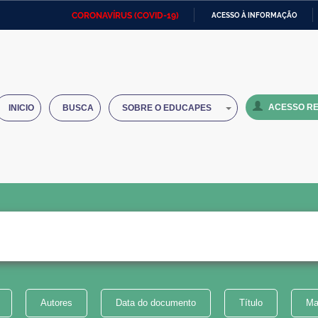
CORONAVÍRUS (COVID-19)
ACESSO À INFORMAÇÃO
Ministério da Defesa
Ministério das Relações
Mini
IR
Exteriores
PARA
O
Ministério da Cidadania
Ministério da Saúde
Mini
CONTEÚDO
ACESSO RE
INICIO
BUSCA
SOBRE O EDUCAPES
Ministério do Desenvolvimento
Controladoria-Geral da União
Minis
Regional
e do
Advocacia-Geral da União
Banco Central do Brasil
Plana
Autores
Data do documento
Título
Ma