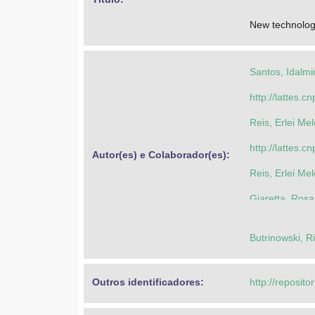
New technologi
Santos, Idalmi
http://lattes
Reis, Erlei Mel
http://lattes
Autor(es) e Colaborador(es): 
Reis, Erlei Mel
Giaretta, Ros
Santos, Idalmi
Butrinowski, R
Outros identificadores: 
http://reposito