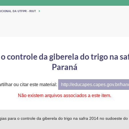
UCIONAL DA UTFPR - RIUT
o controle da giberela do trigo na s
Paraná
tilhar ou citar este material:
http://educapes.capes.gov.br/ha
Não existem arquivos associados a este item.
ias para o controle da giberela do trigo na safra 2014 no sudoeste d