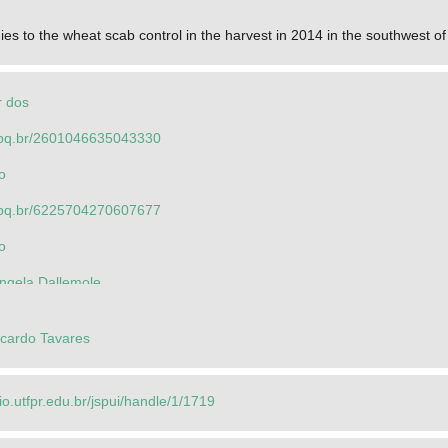
es to the wheat scab control in the harvest in 2014 in the southwest o
r dos
.cnpq.br/2601046635043330
o
.cnpq.br/6225704270607677
o
angela Dallemole
r dos
icardo Tavares
rio.utfpr.edu.br/jspui/handle/1/1719