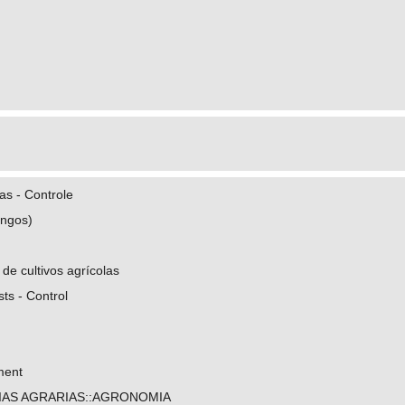
as - Controle
ungos)
e cultivos agrícolas
sts - Control
ment
IAS AGRARIAS::AGRONOMIA