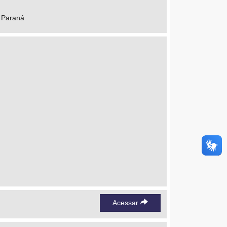
f Paraná
Acessar