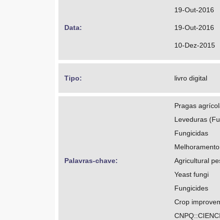
19-Out-2016
Data: 
19-Out-2016
10-Dez-2015
Tipo: 
livro digital
Pragas agrícol
Leveduras (F
Fungicidas
Melhoramento d
Palavras-chave: 
Agricultural pe
Yeast fungi
Fungicides
Crop improve
CNPQ::CIENC