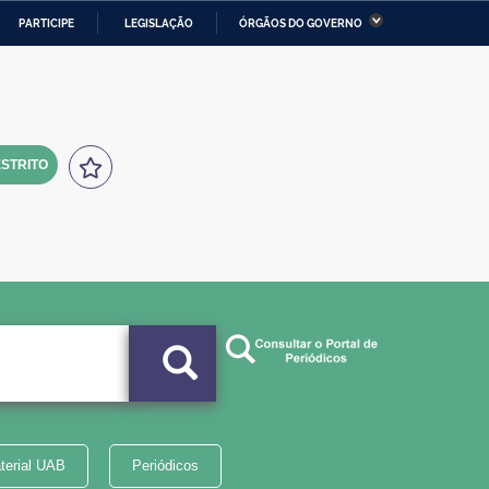
PARTICIPE
LEGISLAÇÃO
ÓRGÃOS DO GOVERNO
stério da Economia
Ministério da Infraestrutura
stério de Minas e Energia
Ministério da Ciência,
Tecnologia, Inovações e
Comunicações
STRITO
tério da Mulher, da Família
Secretaria-Geral
s Direitos Humanos
lto
terial UAB
Periódicos