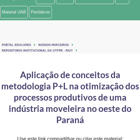
Ministério de Minas e Energia
Material UAB
Periódicos
Ministério da Ciência, Tecnologia, Inovações e Comunicações
Ministério do Meio Ambiente
PORTAL EDUCAPES
NOSSOS PARCEIROS
Ministério do Turismo
REPOSITORIO INSTITUCIONAL DA UTFPR - RIUT
Ministério do Desenvolvimento Regional
Aplicação de conceitos da
Controladoria-Geral da União
metodologia P+L na otimização dos
Ministério da Mulher, da Família e dos Direitos Humanos
processos produtivos de uma
Secretaria-Geral
indústria moveleira no oeste do
Paraná
Secretaria de Governo
Gabinete de Segurança Institucional
Use este link compartilhar ou citar este material: