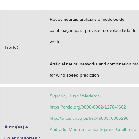
Advocacia-Geral da União
Redes neurais artificiais e modelos de
Banco Central do Brasil
combinação para previsão de velocidade do
Planalto
vento
Título:
Artificial neural networks and combination mo
for wind speed prediction
Siqueira, Hugo Valadares
https://orcid.org/0000-0002-1278-4602
http://lattes.cnpq.br/6904980376005290
Autor(es) e
Andrade, Mauren Louise Sguario Coelho de
Colaborador(es):