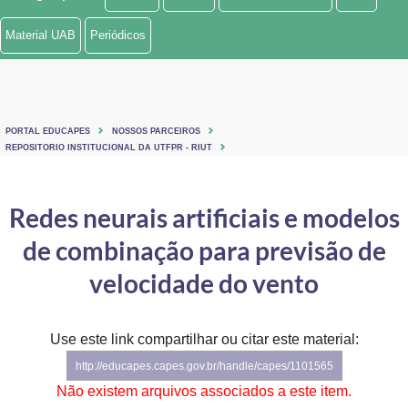
Ministério de Minas e Energia
Material UAB
Periódicos
Ministério da Ciência, Tecnologia, Inovações e Comunicações
Ministério do Meio Ambiente
PORTAL EDUCAPES
NOSSOS PARCEIROS
Ministério do Turismo
REPOSITORIO INSTITUCIONAL DA UTFPR - RIUT
Ministério do Desenvolvimento Regional
Redes neurais artificiais e modelos
Controladoria-Geral da União
de combinação para previsão de
Ministério da Mulher, da Família e dos Direitos Humanos
velocidade do vento
Secretaria-Geral
Use este link compartilhar ou citar este material:
Secretaria de Governo
http://educapes.capes.gov.br/handle/capes/1101565
Gabinete de Segurança Institucional
Não existem arquivos associados a este item.