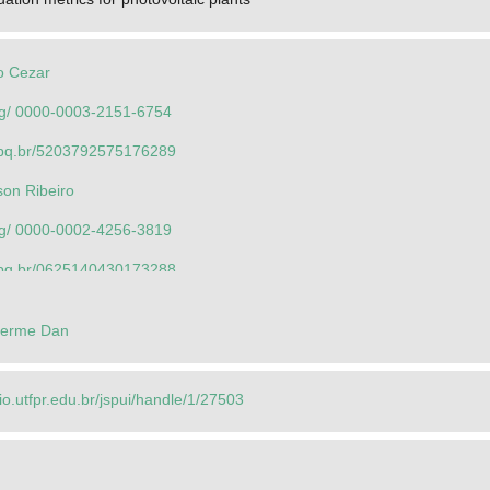
o Cezar
org/ 0000-0003-2151-6754
.cnpq.br/5203792575176289
son Ribeiro
org/ 0000-0002-4256-3819
.cnpq.br/0625140430173288
dre Eugenio
herme Dan
.org/0000-0003-1861-3369
.cnpq.br/7649611874688878
rio.utfpr.edu.br/jspui/handle/1/27503
rey Ricardo
org/ 0000-0001-8565-3876