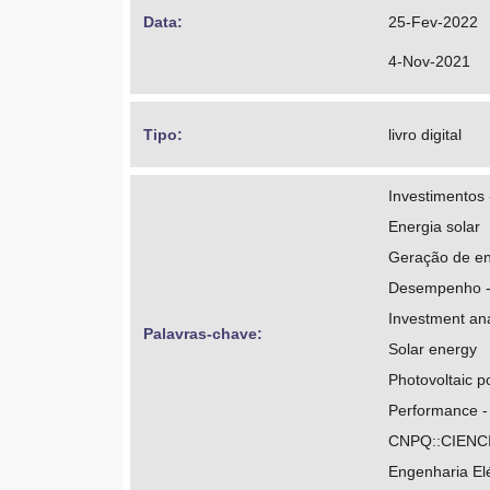
http://lattes
Data: 
25-Fev-2022
Oroski, Elder
4-Nov-2021
https://orcid.
http://lattes
Tipo: 
livro digital
Stadzisz, Paul
Investimentos 
https://orcid.
Energia solar
http://lattes
Geração de ene
Desempenho -
Investment ana
Palavras-chave: 
Solar energy
Photovoltaic p
Performance -
CNPQ::CIENC
Engenharia Elé