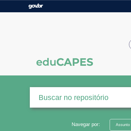
Casa Civil
Ministério da Justiça e
Segurança Pública
Ministério da Agricultura,
Ministério da Educação
Pecuária e Abastecimento
Ministério do Meio Ambiente
Ministério do Turismo
Secretaria de Governo
Gabinete de Segurança
Institucional
Navegar por:
Assunto