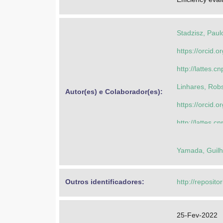
Stadzisz, Paul
https://orcid.
http://lattes
Linhares, Rob
Autor(es) e Colaborador(es): 
https://orcid.
http://lattes
Lazzaretti, An
Yamada, Guil
https://orcid
http://lattes
Outros identificadores: 
http://reposito
Pimentel, And
https://orcid.
25-Fev-2022