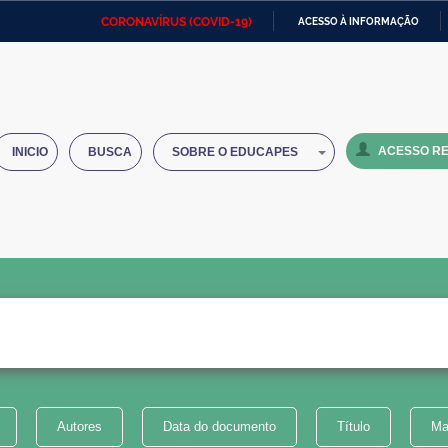
CORONAVÍRUS (COVID-19)
ACESSO À INFORMAÇÃO
Ministério da Defesa
Ministério das Relações
Mini
IR
Exteriores
PARA
O
Ministério da Cidadania
Ministério da Saúde
Mini
CONTEÚDO
ACESSO RE
INICIO
BUSCA
SOBRE O EDUCAPES
Ministério do Desenvolvimento
Controladoria-Geral da União
Minis
Regional
e do
Advocacia-Geral da União
Banco Central do Brasil
Plana
Autores
Data do documento
Título
Ma