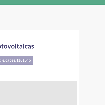
otovoltaicas
ndle/capes/1101545