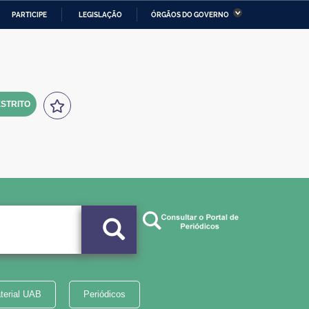
PARTICIPE
LEGISLAÇÃO
ÓRGÃOS DO GOVERNO
stério da Economia
Ministério da Infraestrutura
stério de Minas e Energia
Ministério da Ciência,
Tecnologia, Inovações e
Comunicações
STRITO
tério da Mulher, da Família
Secretaria-Geral
s Direitos Humanos
lto
terial UAB
Periódicos