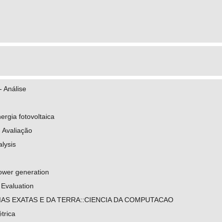
.cnpq.br/8613783361401412
org/ 0000-0003-3169-7245
.cnpq.br/3724122963275678
o Cezar
- Análise
org/ 0000-0003-2151-6754
.cnpq.br/5203792575176289
rgia fotovoltaica
 Avaliação
lysis
ower generation
 Evaluation
IAS EXATAS E DA TERRA::CIENCIA DA COMPUTACAO
trica