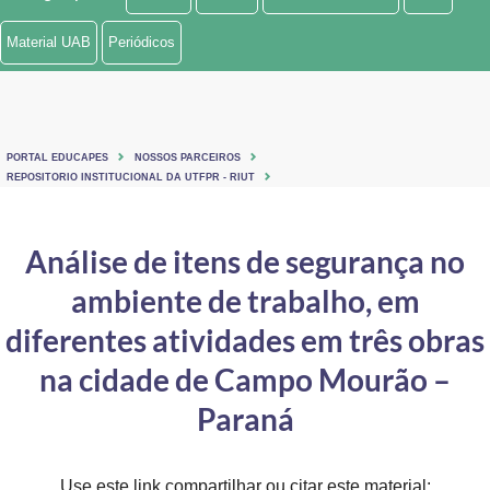
Ministério de Minas e Energia
Material UAB
Periódicos
Ministério da Ciência, Tecnologia, Inovações e Comunicações
Ministério do Meio Ambiente
PORTAL EDUCAPES
NOSSOS PARCEIROS
Ministério do Turismo
REPOSITORIO INSTITUCIONAL DA UTFPR - RIUT
Ministério do Desenvolvimento Regional
Análise de itens de segurança no
Controladoria-Geral da União
ambiente de trabalho, em
Ministério da Mulher, da Família e dos Direitos Humanos
diferentes atividades em três obras
Secretaria-Geral
na cidade de Campo Mourão –
Paraná
Secretaria de Governo
Gabinete de Segurança Institucional
Use este link compartilhar ou citar este material: