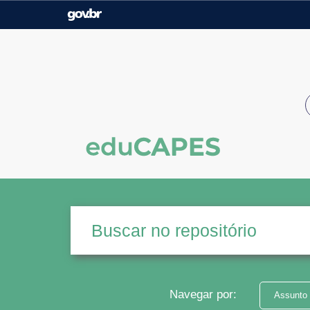
Casa Civil
Ministério da Justiça e
Segurança Pública
Ministério da Agricultura,
Ministério da Educação
Pecuária e Abastecimento
Ministério do Meio Ambiente
Ministério do Turismo
Secretaria de Governo
Gabinete de Segurança
Institucional
Navegar por:
Assunto