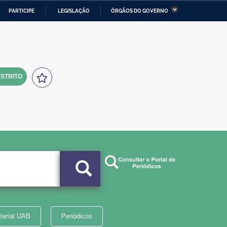
PARTICIPE
LEGISLAÇÃO
ÓRGÃOS DO GOVERNO
stério da Economia
Ministério da Infraestrutura
stério de Minas e Energia
Ministério da Ciência,
Tecnologia, Inovações e
Comunicações
STRITO
tério da Mulher, da Família
Secretaria-Geral
s Direitos Humanos
lto
terial UAB
Periódicos