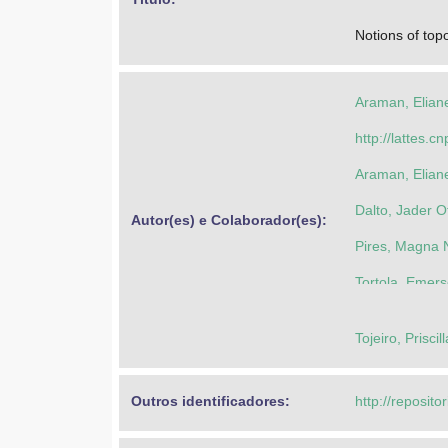
Notions of top
Araman, Eliane
http://lattes
Araman, Eliane
Dalto, Jader O
Autor(es) e Colaborador(es): 
Pires, Magna N
Tortola, Emer
Tojeiro, Priscil
Outros identificadores: 
http://reposito