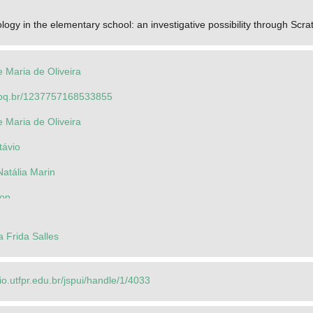
ology in the elementary school: an investigative possibility through Scra
 Maria de Oliveira
.cnpq.br/1237757168533855
 Maria de Oliveira
távio
atália Marin
son
la Frida Salles
rio.utfpr.edu.br/jspui/handle/1/4033