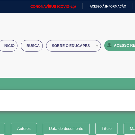
CORONAVÍRUS (COVID-19)
ACESSO À INFORMAÇÃO
Ministério da Defesa
Ministério das Relações
Mini
IR
Exteriores
PARA
O
Ministério da Cidadania
Ministério da Saúde
Mini
CONTEÚDO
ACESSO RE
INICIO
BUSCA
SOBRE O EDUCAPES
Ministério do Desenvolvimento
Controladoria-Geral da União
Minis
Regional
e do
Advocacia-Geral da União
Banco Central do Brasil
Plana
Autores
Data do documento
Título
Ma