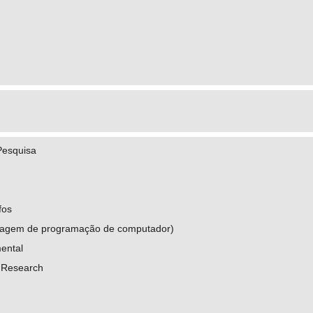
Pesquisa
fos
uagem de programação de computador)
ental
 Research