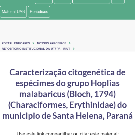
Ministério de Minas e Energia
Material UAB
Periódicos
Ministério da Ciência, Tecnologia, Inovações e Comunicações
Ministério do Meio Ambiente
PORTAL EDUCAPES
NOSSOS PARCEIROS
Ministério do Turismo
REPOSITORIO INSTITUCIONAL DA UTFPR - RIUT
Ministério do Desenvolvimento Regional
Caracterização citogenética de
Controladoria-Geral da União
espécimes do grupo Hoplias
Ministério da Mulher, da Família e dos Direitos Humanos
malabaricus (Bloch, 1794)
Secretaria-Geral
(Characiformes, Erythinidae) do
municipio de Santa Helena, Paraná
Secretaria de Governo
Gabinete de Segurança Institucional
Use este link compartilhar ou citar este material: