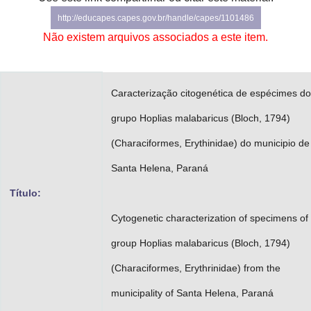
Advocacia-Geral da União
http://educapes.capes.gov.br/handle/capes/1101486
Não existem arquivos associados a este item.
Banco Central do Brasil
Planalto
Caracterização citogenética de espécimes do
grupo Hoplias malabaricus (Bloch, 1794)
(Characiformes, Erythinidae) do municipio de
Santa Helena, Paraná
Título:
Cytogenetic characterization of specimens of
group Hoplias malabaricus (Bloch, 1794)
(Characiformes, Erythrinidae) from the
municipality of Santa Helena, Paraná