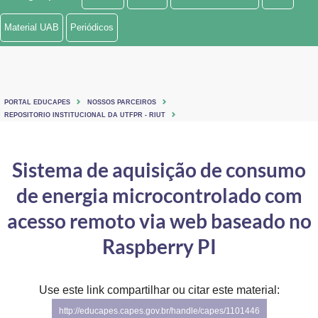
Ministério de Minas e Energia
Material UAB
Periódicos
Ministério da Ciência, Tecnologia, Inovações e Comunicações
Ministério do Meio Ambiente
PORTAL EDUCAPES
NOSSOS PARCEIROS
Ministério do Turismo
REPOSITORIO INSTITUCIONAL DA UTFPR - RIUT
Ministério do Desenvolvimento Regional
Sistema de aquisição de consumo
Controladoria-Geral da União
de energia microcontrolado com
Ministério da Mulher, da Família e dos Direitos Humanos
acesso remoto via web baseado no
Secretaria-Geral
Raspberry PI
Secretaria de Governo
Use este link compartilhar ou citar este material:
Gabinete de Segurança Institucional
http://educapes.capes.gov.br/handle/capes/1101446