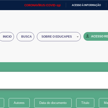
CORONAVÍRUS (COVID-19)
ACESSO À INFORMAÇÃO
Ministério da Defesa
Ministério das Relações
Mini
IR
Exteriores
PARA
O
Ministério da Cidadania
Ministério da Saúde
Mini
CONTEÚDO
ACESSO RE
INICIO
BUSCA
SOBRE O EDUCAPES
Ministério do Desenvolvimento
Controladoria-Geral da União
Minis
Regional
e do
Advocacia-Geral da União
Banco Central do Brasil
Plana
Autores
Data do documento
Título
Ma