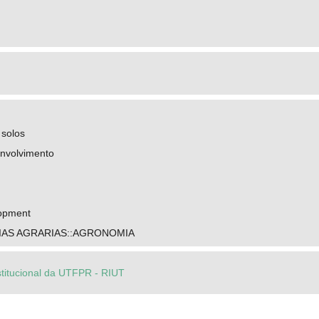
 solos
envolvimento
lopment
IAS AGRARIAS::AGRONOMIA
stitucional da UTFPR - RIUT