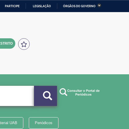
PARTICIPE
LEGISLAÇÃO
ÓRGÃOS DO GOVERNO
stério da Economia
Ministério da Infraestrutura
stério de Minas e Energia
Ministério da Ciência,
Tecnologia, Inovações e
Comunicações
STRITO
tério da Mulher, da Família
Secretaria-Geral
s Direitos Humanos
lto
terial UAB
Periódicos