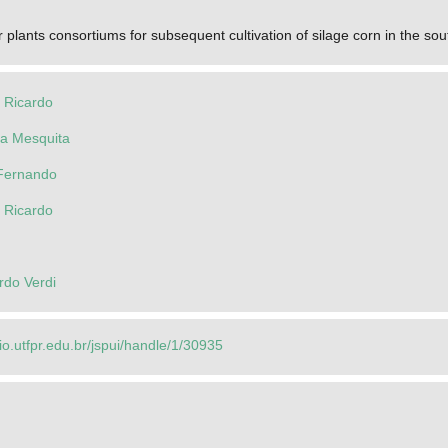
 plants consortiums for subsequent cultivation of silage corn in the so
o Ricardo
la Mesquita
Fernando
o Ricardo
rdo Verdi
rio.utfpr.edu.br/jspui/handle/1/30935