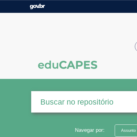
Casa Civil
Ministério da Justiça e
Segurança Pública
Ministério da Agricultura,
Ministério da Educação
Pecuária e Abastecimento
Ministério do Meio Ambiente
Ministério do Turismo
Secretaria de Governo
Gabinete de Segurança
Institucional
Navegar por:
Assunto