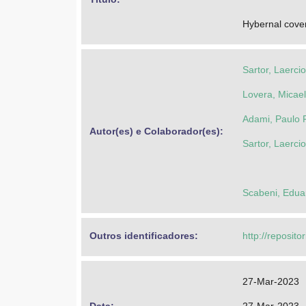
Hybernal cover
Sartor, Laerci
Lovera, Micae
Adami, Paulo 
Autor(es) e Colaborador(es): 
Sartor, Laerci
Scabeni, Edua
Outros identificadores: 
http://reposito
27-Mar-2023