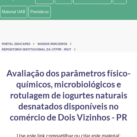
Ministério de Minas e Energia
Material UAB
Periódicos
Ministério da Ciência, Tecnologia, Inovações e Comunicações
Ministério do Meio Ambiente
PORTAL EDUCAPES
NOSSOS PARCEIROS
Ministério do Turismo
REPOSITORIO INSTITUCIONAL DA UTFPR - RIUT
Ministério do Desenvolvimento Regional
Avaliação dos parâmetros físico-
Controladoria-Geral da União
químicos, microbiológicos e
Ministério da Mulher, da Família e dos Direitos Humanos
rotulagem de iogurtes naturais
Secretaria-Geral
desnatados disponíveis no
comércio de Dois Vizinhos - PR
Secretaria de Governo
Gabinete de Segurança Institucional
Use este link compartilhar ou citar este material: