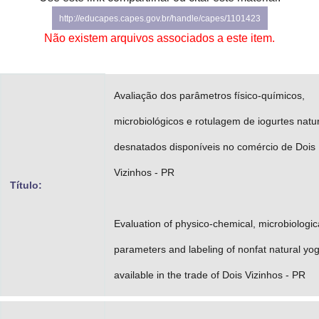
Advocacia-Geral da União
http://educapes.capes.gov.br/handle/capes/1101423
Não existem arquivos associados a este item.
Banco Central do Brasil
Planalto
Avaliação dos parâmetros físico-químicos,
microbiológicos e rotulagem de iogurtes natu
desnatados disponíveis no comércio de Dois
Vizinhos - PR
Título:
Evaluation of physico-chemical, microbiologic
parameters and labeling of nonfat natural yog
available in the trade of Dois Vizinhos - PR