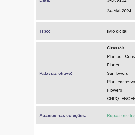
Data: 
3-Out-2024
24-Mai-2024
Tipo: 
livro digital
Girassóis
Plantas - Con
Flores
Palavras-chave: 
Sunflowers
Plant conserva
Flowers
CNPQ::ENGEN
Aparece nas coleções:
Repositorio In