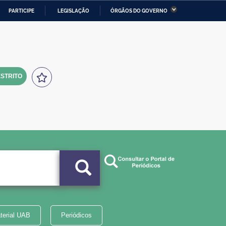
PARTICIPE
LEGISLAÇÃO
ÓRGÃOS DO GOVERNO
stério da Economia
Ministério da Infraestrutura
stério de Minas e Energia
Ministério da Ciência,
Tecnologia, Inovações e
Comunicações
STRITO
tério da Mulher, da Família
Secretaria-Geral
s Direitos Humanos
lto
terial UAB
Periódicos