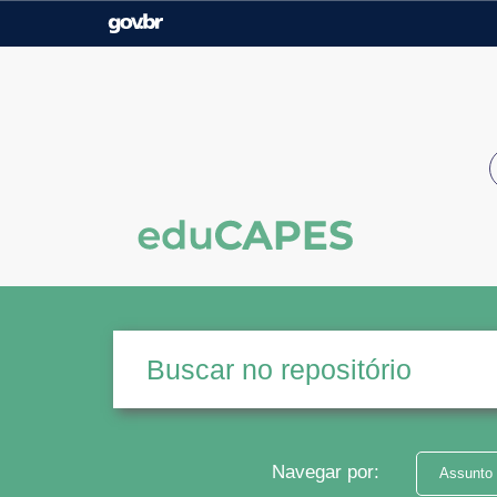
Casa Civil
Ministério da Justiça e
Segurança Pública
Ministério da Agricultura,
Ministério da Educação
Pecuária e Abastecimento
Ministério do Meio Ambiente
Ministério do Turismo
Secretaria de Governo
Gabinete de Segurança
Institucional
Navegar por:
Assunto