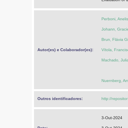
Perboni, Aneli
Johann, Gracie
Brun, Flávia G
Autor(es) e Colaborador(es): 
Vítola, Franci
Machado, Juli
Nuernberg, A
Outros identificadores: 
http://reposito
3-Out-2024