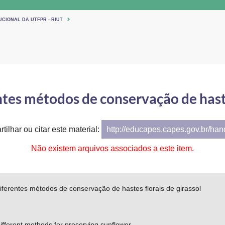
UCIONAL DA UTFPR - RIUT
tes métodos de conservação de haste
tilhar ou citar este material:
http://educapes.capes.gov.br/ha
Não existem arquivos associados a este item.
iferentes métodos de conservação de hastes florais de girassol
different methods for preserving sunflower