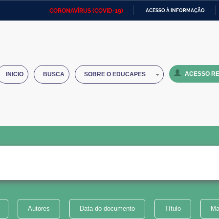
CORONAVÍRUS (COVID-19)
ACESSO À INFORMAÇÃO
Ministério da Defesa
Ministério das Relações
Mini
IR
Exteriores
PARA
O
Ministério da Cidadania
Ministério da Saúde
Mini
CONTEÚDO
ACESSO RE
INICIO
BUSCA
SOBRE O EDUCAPES
Ministério do Desenvolvimento
Controladoria-Geral da União
Minis
Regional
e do
Advocacia-Geral da União
Banco Central do Brasil
Plana
Autores
Data do documento
Título
Ma