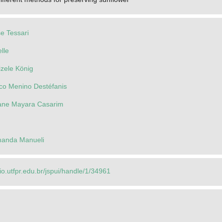
se Tessari
lle
izele König
sco Menino Destéfanis
ane Mayara Casarim
manda Manueli
rio.utfpr.edu.br/jspui/handle/1/34961