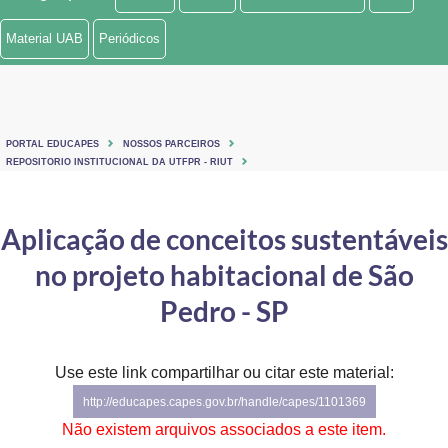
Ministério de Minas e Energia
Material UAB
Periódicos
Ministério da Ciência, Tecnologia, Inovações e Comunicações
Ministério do Meio Ambiente
PORTAL EDUCAPES
NOSSOS PARCEIROS
Ministério do Turismo
REPOSITORIO INSTITUCIONAL DA UTFPR - RIUT
Ministério do Desenvolvimento Regional
Aplicação de conceitos sustentáveis
Controladoria-Geral da União
no projeto habitacional de São
Ministério da Mulher, da Família e dos Direitos Humanos
Pedro - SP
Secretaria-Geral
Use este link compartilhar ou citar este material:
Secretaria de Governo
http://educapes.capes.gov.br/handle/capes/1101369
Gabinete de Segurança Institucional
Não existem arquivos associados a este item.