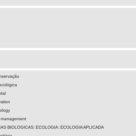
onservação
cológica
tal
ation
ology
l management
IAS BIOLOGICAS::ECOLOGIA::ECOLOGIA APLICADA
nitária