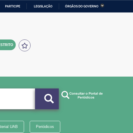
PARTICIPE
LEGISLAÇÃO
ÓRGÃOS DO GOVERNO
stério da Economia
Ministério da Infraestrutura
stério de Minas e Energia
Ministério da Ciência,
Tecnologia, Inovações e
Comunicações
STRITO
tério da Mulher, da Família
Secretaria-Geral
s Direitos Humanos
lto
terial UAB
Periódicos