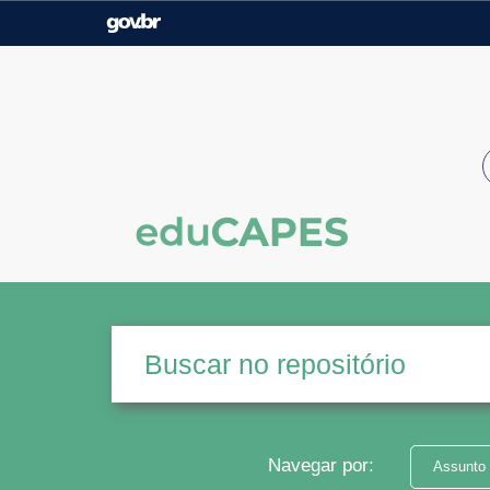
Casa Civil
Ministério da Justiça e
Segurança Pública
Ministério da Agricultura,
Ministério da Educação
Pecuária e Abastecimento
Ministério do Meio Ambiente
Ministério do Turismo
Secretaria de Governo
Gabinete de Segurança
Institucional
Navegar por:
Assunto