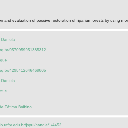
on and evaluation of passive restoration of riparian forests by using mo
 Daniela
.cnpq.br/0570959951385312
oque
.cnpq.br/4298412646469805
 Daniela
oque
ne Barbosa de
de Fátima Balbino
berta Ferreira
rio.utfpr.edu.br/jspui/handle/1/4452