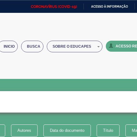
CORONAVÍRUS (COVID-19)
ACESSO À INFORMAÇÃO
Ministério da Defesa
Ministério das Relações
Mini
IR
Exteriores
PARA
O
Ministério da Cidadania
Ministério da Saúde
Mini
CONTEÚDO
ACESSO RE
INICIO
BUSCA
SOBRE O EDUCAPES
Ministério do Desenvolvimento
Controladoria-Geral da União
Minis
Regional
e do
Advocacia-Geral da União
Banco Central do Brasil
Plana
Autores
Data do documento
Título
Ma