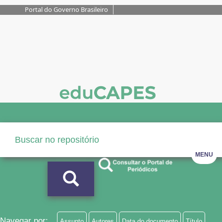
Portal do Governo Brasileiro
MENU
Navegar por:
Assunto
Autores
Data do documento
Título