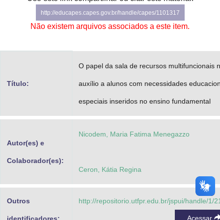
Advocacia-Geral da União
http://educapes.capes.gov.br/handle/capes/1101317
Não existem arquivos associados a este item.
Banco Central do Brasil
Planalto
O papel da sala de recursos multifuncionais 
Título:
auxílio a alunos com necessidades educacion
especiais inseridos no ensino fundamental
Nicodem, Maria Fatima Menegazzo
Autor(es) e
Colaborador(es):
Ceron, Kátia Regina
Outros
http://repositorio.utfpr.edu.br/jspui/handle/1/
Acessar
identificadores: