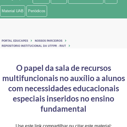
Ministério de Minas e Energia
Material UAB
Periódicos
Ministério da Ciência, Tecnologia, Inovações e Comunicações
Ministério do Meio Ambiente
PORTAL EDUCAPES
NOSSOS PARCEIROS
Ministério do Turismo
REPOSITORIO INSTITUCIONAL DA UTFPR - RIUT
Ministério do Desenvolvimento Regional
O papel da sala de recursos
Controladoria-Geral da União
multifuncionais no auxílio a alunos
Ministério da Mulher, da Família e dos Direitos Humanos
com necessidades educacionais
Secretaria-Geral
especiais inseridos no ensino
fundamental
Secretaria de Governo
Gabinete de Segurança Institucional
Use este link compartilhar ou citar este material: