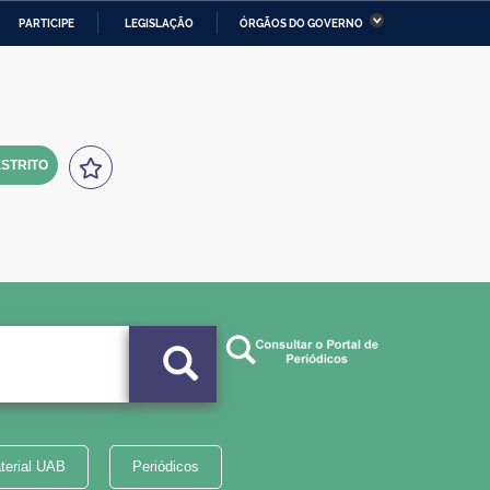
PARTICIPE
LEGISLAÇÃO
ÓRGÃOS DO GOVERNO
stério da Economia
Ministério da Infraestrutura
stério de Minas e Energia
Ministério da Ciência,
Tecnologia, Inovações e
Comunicações
STRITO
tério da Mulher, da Família
Secretaria-Geral
s Direitos Humanos
lto
terial UAB
Periódicos