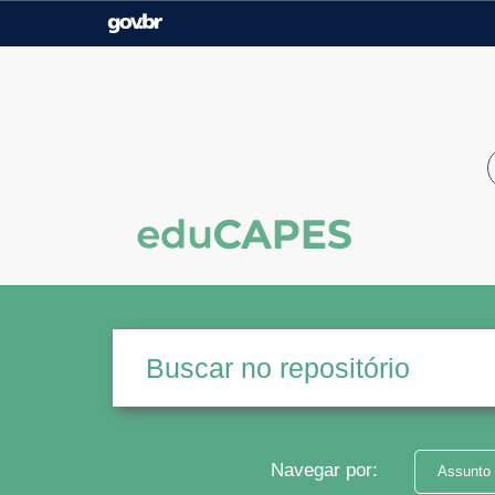
Casa Civil
Ministério da Justiça e
Segurança Pública
Ministério da Agricultura,
Ministério da Educação
Pecuária e Abastecimento
Ministério do Meio Ambiente
Ministério do Turismo
Secretaria de Governo
Gabinete de Segurança
Institucional
Navegar por:
Assunto