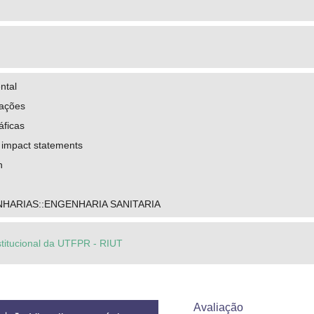
ntal
lações
áficas
 impact statements
n
HARIAS::ENGENHARIA SANITARIA
stitucional da UTFPR - RIUT
Avaliação