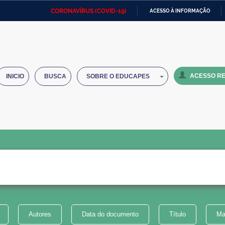
CORONAVÍRUS (COVID-19)
ACESSO À INFORMAÇÃO
Ministério da Defesa
Ministério das Relações
Mini
IR
Exteriores
PARA
O
Ministério da Cidadania
Ministério da Saúde
Mini
CONTEÚDO
ACESSO RE
INICIO
BUSCA
SOBRE O EDUCAPES
Ministério do Desenvolvimento
Controladoria-Geral da União
Minis
Regional
e do
Advocacia-Geral da União
Banco Central do Brasil
Plana
Autores
Data do documento
Título
Ma