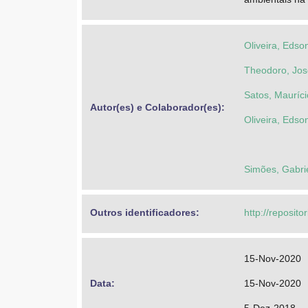
Oliveira, Edso
Theodoro, Jo
Satos, Mauríci
Autor(es) e Colaborador(es): 
Oliveira, Edso
Simões, Gabrie
Outros identificadores: 
http://reposito
15-Nov-2020
Data: 
15-Nov-2020