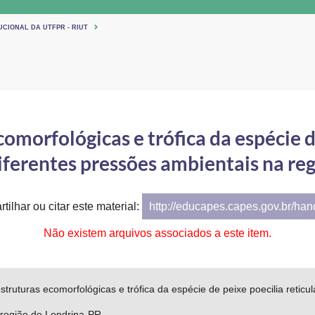
UCIONAL DA UTFPR - RIUT
omorfológicas e trófica da espécie d
diferentes pressões ambientais na re
tilhar ou citar este material:
http://educapes.capes.gov.br/ha
Não existem arquivos associados a este item.
struturas ecomorfológicas e trófica da espécie de peixe poecilia reticu
 região de Londrina-PR