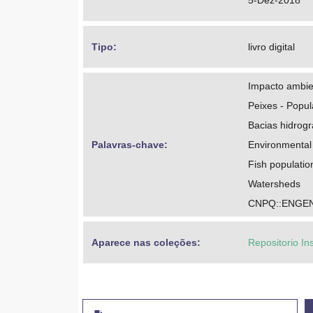
5-Dez-2018
Tipo: 
livro digital
Impacto ambie
Peixes - Popu
Bacias hidrogr
Palavras-chave: 
Environmental
Fish populatio
Watersheds
CNPQ::ENGEN
Aparece nas coleções:
Repositorio In