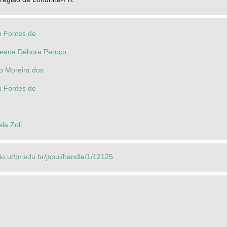
n Fontes de
seane Debora Peruço
o Moreira dos
n Fontes de
la Zoli
rio.utfpr.edu.br/jspui/handle/1/12125