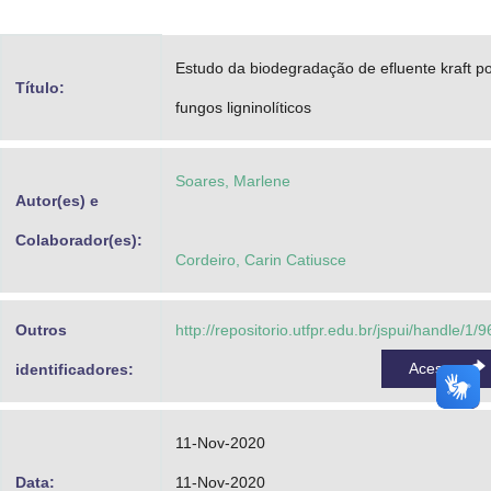
Advocacia-Geral da União
Estudo da biodegradação de efluente kraft p
Banco Central do Brasil
Título:
fungos ligninolíticos
Planalto
Soares, Marlene
Autor(es) e
Colaborador(es):
Cordeiro, Carin Catiusce
Outros
http://repositorio.utfpr.edu.br/jspui/handle/1/
Acessar
identificadores:
11-Nov-2020
Data:
11-Nov-2020