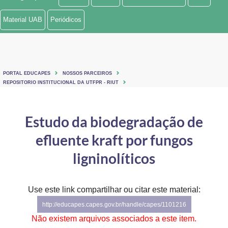
Ministério de Minas e Energia
Material UAB
Periódicos
Ministério da Ciência, Tecnologia, Inovações e Comunicações
Ministério do Meio Ambiente
PORTAL EDUCAPES
NOSSOS PARCEIROS
Ministério do Turismo
REPOSITORIO INSTITUCIONAL DA UTFPR - RIUT
Ministério do Desenvolvimento Regional
Estudo da biodegradação de
Controladoria-Geral da União
efluente kraft por fungos
Ministério da Mulher, da Família e dos Direitos Humanos
ligninolíticos
Secretaria-Geral
Use este link compartilhar ou citar este material:
Secretaria de Governo
http://educapes.capes.gov.br/handle/capes/1101216
Gabinete de Segurança Institucional
Não existem arquivos associados a este item.