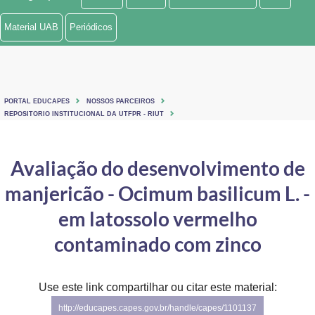
Ministério de Minas e Energia
Material UAB
Periódicos
Ministério da Ciência, Tecnologia, Inovações e Comunicações
Ministério do Meio Ambiente
PORTAL EDUCAPES
NOSSOS PARCEIROS
Ministério do Turismo
REPOSITORIO INSTITUCIONAL DA UTFPR - RIUT
Ministério do Desenvolvimento Regional
Avaliação do desenvolvimento de
Controladoria-Geral da União
manjericão - Ocimum basilicum L. -
Ministério da Mulher, da Família e dos Direitos Humanos
em latossolo vermelho
Secretaria-Geral
contaminado com zinco
Secretaria de Governo
Use este link compartilhar ou citar este material:
Gabinete de Segurança Institucional
http://educapes.capes.gov.br/handle/capes/1101137