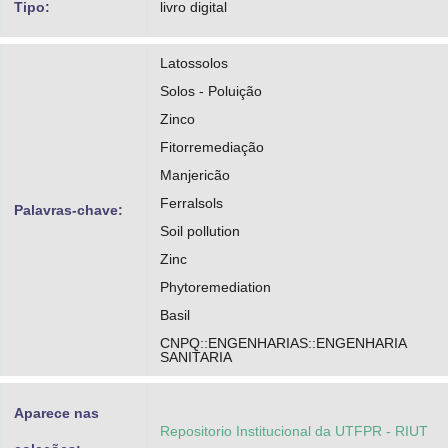
Tipo:
livro digital
Latossolos
Solos - Poluição
Zinco
Fitorremediação
Manjericão
Ferralsols
Palavras-chave:
Soil pollution
Zinc
Phytoremediation
Basil
CNPQ::ENGENHARIAS::ENGENHARIA
SANITARIA
Aparece nas
Repositorio Institucional da UTFPR - RIUT