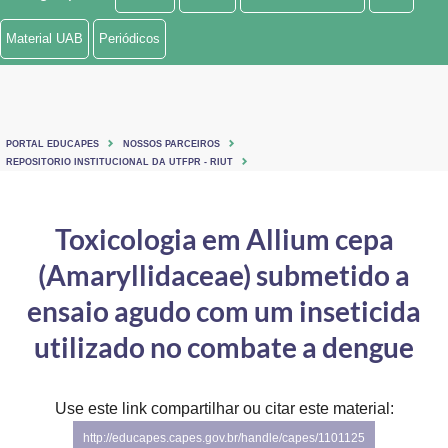
Ministério de Minas e Energia
Material UAB
Periódicos
Ministério da Ciência, Tecnologia, Inovações e Comunicações
Ministério do Meio Ambiente
PORTAL EDUCAPES
NOSSOS PARCEIROS
Ministério do Turismo
REPOSITORIO INSTITUCIONAL DA UTFPR - RIUT
Ministério do Desenvolvimento Regional
Toxicologia em Allium cepa
Controladoria-Geral da União
(Amaryllidaceae) submetido a
Ministério da Mulher, da Família e dos Direitos Humanos
ensaio agudo com um inseticida
Secretaria-Geral
utilizado no combate a dengue
Secretaria de Governo
Use este link compartilhar ou citar este material:
Gabinete de Segurança Institucional
http://educapes.capes.gov.br/handle/capes/1101125