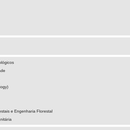
ológicos
ade
e
logy)
stais e Engenharia Florestal
nitária