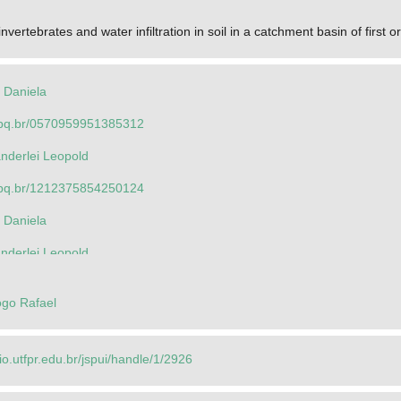
vertebrates and water infiltration in soil in a catchment basin of first 
 Daniela
.cnpq.br/0570959951385312
nderlei Leopold
.cnpq.br/1212375854250124
 Daniela
nderlei Leopold
l Rodrigues
go Rafael
rio.utfpr.edu.br/jspui/handle/1/2926