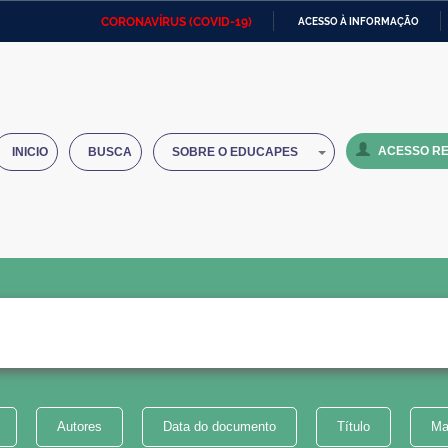
CORONAVÍRUS (COVID-19)
ACESSO À INFORMAÇÃO
Ministério da Defesa
Ministério das Relações
Mini
IR
Exteriores
PARA
O
Ministério da Cidadania
Ministério da Saúde
Mini
CONTEÚDO
ACESSO RE
INICIO
BUSCA
SOBRE O EDUCAPES
Ministério do Desenvolvimento
Controladoria-Geral da União
Minis
Regional
e do
Advocacia-Geral da União
Banco Central do Brasil
Plana
Autores
Data do documento
Título
Ma