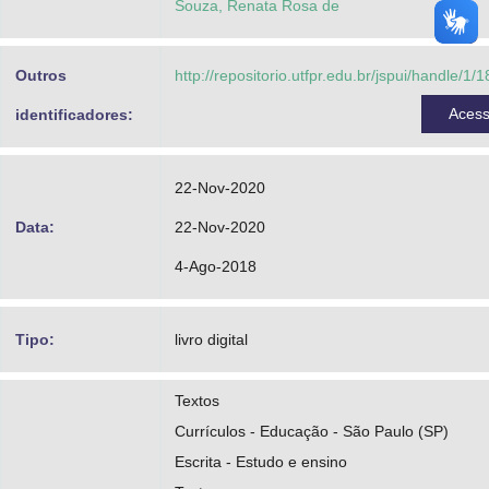
Souza, Renata Rosa de
Outros
http://repositorio.utfpr.edu.br/jspui/handle/1/
Aces
identificadores:
22-Nov-2020
Data:
22-Nov-2020
4-Ago-2018
Tipo:
livro digital
Textos
Currículos - Educação - São Paulo (SP)
Escrita - Estudo e ensino