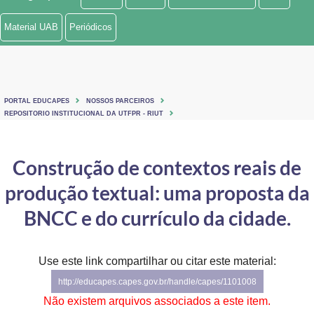
Ministério de Minas e Energia
Material UAB
Periódicos
Ministério da Ciência, Tecnologia, Inovações e Comunicações
Ministério do Meio Ambiente
PORTAL EDUCAPES
NOSSOS PARCEIROS
Ministério do Turismo
REPOSITORIO INSTITUCIONAL DA UTFPR - RIUT
Ministério do Desenvolvimento Regional
Construção de contextos reais de
Controladoria-Geral da União
produção textual: uma proposta da
Ministério da Mulher, da Família e dos Direitos Humanos
BNCC e do currículo da cidade.
Secretaria-Geral
Use este link compartilhar ou citar este material:
Secretaria de Governo
http://educapes.capes.gov.br/handle/capes/1101008
Gabinete de Segurança Institucional
Não existem arquivos associados a este item.