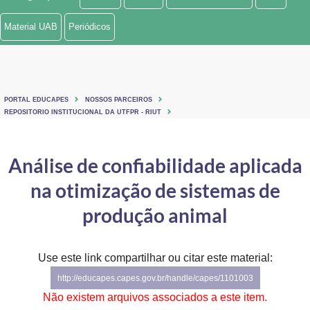
Ministério de Minas e Energia
Material UAB
Periódicos
Ministério da Ciência, Tecnologia, Inovações e Comunicações
Ministério do Meio Ambiente
PORTAL EDUCAPES
NOSSOS PARCEIROS
Ministério do Turismo
REPOSITORIO INSTITUCIONAL DA UTFPR - RIUT
Ministério do Desenvolvimento Regional
Análise de confiabilidade aplicada
Controladoria-Geral da União
na otimização de sistemas de
Ministério da Mulher, da Família e dos Direitos Humanos
produção animal
Secretaria-Geral
Use este link compartilhar ou citar este material:
Secretaria de Governo
http://educapes.capes.gov.br/handle/capes/1101003
Gabinete de Segurança Institucional
Não existem arquivos associados a este item.