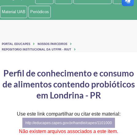
Ministério de Minas e Energia
Material UAB
Periódicos
Ministério da Ciência, Tecnologia, Inovações e Comunicações
Ministério do Meio Ambiente
PORTAL EDUCAPES
NOSSOS PARCEIROS
Ministério do Turismo
REPOSITORIO INSTITUCIONAL DA UTFPR - RIUT
Ministério do Desenvolvimento Regional
Perfil de conhecimento e consumo
Controladoria-Geral da União
de alimentos contendo probióticos
Ministério da Mulher, da Família e dos Direitos Humanos
em Londrina - PR
Secretaria-Geral
Use este link compartilhar ou citar este material:
Secretaria de Governo
http://educapes.capes.gov.br/handle/capes/1101000
Gabinete de Segurança Institucional
Não existem arquivos associados a este item.