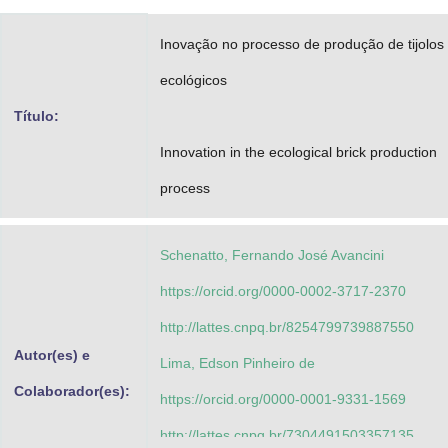
Advocacia-Geral da União
Inovação no processo de produção de tijolos
Banco Central do Brasil
ecológicos
Planalto
Título:
Innovation in the ecological brick production
process
Schenatto, Fernando José Avancini
https://orcid.org/0000-0002-3717-2370
http://lattes.cnpq.br/8254799739887550
Autor(es) e
Lima, Edson Pinheiro de
Colaborador(es):
https://orcid.org/0000-0001-9331-1569
http://lattes.cnpq.br/7304491503357135