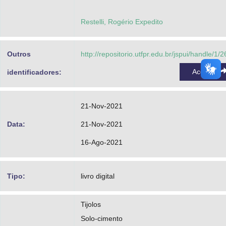
Siliprandi, Elizângela Marcelo
Restelli, Rogério Expedito
https://orcid.org/0000-0001-6679-186X
http://lattes.cnpq.br/8425782620647360
Outros
http://repositorio.utfpr.edu.br/jspui/handle/1/
Schenatto, Fernando José Avancini
Acessar
identificadores:
https://orcid.org/0000-0002-3717-2370
http://lattes.cnpq.br/8254799739887550
21-Nov-2021
Pimentel, Lia Lorena
Data:
21-Nov-2021
https://orcid.org/0000-0001-5146-0451
16-Ago-2021
http://lattes.cnpq.br/5903115211598895
Tipo:
livro digital
Tijolos
Solo-cimento