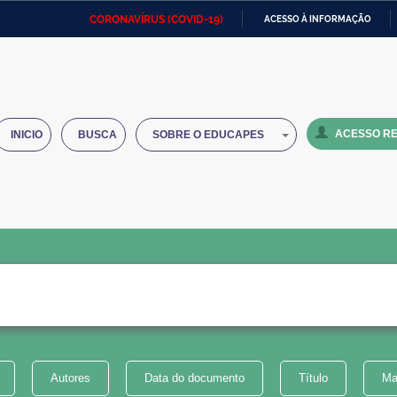
CORONAVÍRUS (COVID-19)
ACESSO À INFORMAÇÃO
Ministério da Defesa
Ministério das Relações
Mini
IR
Exteriores
PARA
O
Ministério da Cidadania
Ministério da Saúde
Mini
CONTEÚDO
ACESSO RE
INICIO
BUSCA
SOBRE O EDUCAPES
Ministério do Desenvolvimento
Controladoria-Geral da União
Minis
Regional
e do
Advocacia-Geral da União
Banco Central do Brasil
Plana
Autores
Data do documento
Título
Ma