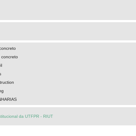
concreto
 concreto
il
s
ruction
ng
NHARIAS
stitucional da UTFPR - RIUT