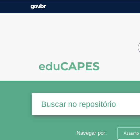
Casa Civil
Ministério da Justiça e
Segurança Pública
Ministério da Agricultura,
Ministério da Educação
Pecuária e Abastecimento
Ministério do Meio Ambiente
Ministério do Turismo
Secretaria de Governo
Gabinete de Segurança
Institucional
Navegar por:
Assunto