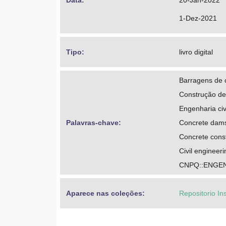
Data: 
20-Jan-2022
1-Dez-2021
Tipo: 
livro digital
Barragens de 
Construção de
Engenharia civ
Palavras-chave: 
Concrete dam
Concrete const
Civil engineeri
CNPQ::ENGE
Aparece nas coleções:
Repositorio In