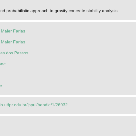
nd probabilistic approach to gravity concrete stability analysis
 Maier Farias
 Maier Farias
cas dos Passos
ane
e
rio.utfpr.edu.br/jspui/handle/1/26932