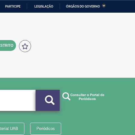
PARTICIPE
LEGISLAÇÃO
ÓRGÃOS DO GOVERNO
stério da Economia
Ministério da Infraestrutura
stério de Minas e Energia
Ministério da Ciência,
Tecnologia, Inovações e
Comunicações
STRITO
tério da Mulher, da Família
Secretaria-Geral
s Direitos Humanos
lto
terial UAB
Periódicos