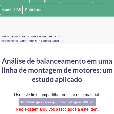
Ministério de Minas e Energia
Material UAB
Periódicos
Ministério da Ciência, Tecnologia, Inovações e Comunicações
Ministério do Meio Ambiente
PORTAL EDUCAPES
NOSSOS PARCEIROS
Ministério do Turismo
REPOSITORIO INSTITUCIONAL DA UTFPR - RIUT
Ministério do Desenvolvimento Regional
Análise de balanceamento em uma
Controladoria-Geral da União
linha de montagem de motores: um
Ministério da Mulher, da Família e dos Direitos Humanos
estudo aplicado
Secretaria-Geral
Use este link compartilhar ou citar este material:
Secretaria de Governo
http://educapes.capes.gov.br/handle/capes/1100820
Gabinete de Segurança Institucional
Não existem arquivos associados a este item.