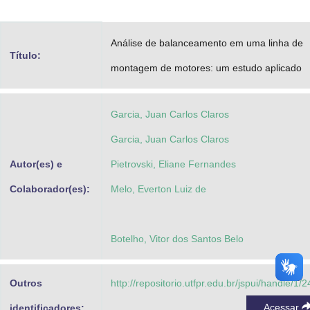
Advocacia-Geral da União
Análise de balanceamento em uma linha de
Banco Central do Brasil
Título:
montagem de motores: um estudo aplicado
Planalto
Garcia, Juan Carlos Claros
Garcia, Juan Carlos Claros
Autor(es) e
Pietrovski, Eliane Fernandes
Colaborador(es):
Melo, Everton Luiz de
Botelho, Vitor dos Santos Belo
Outros
http://repositorio.utfpr.edu.br/jspui/handle/1/
Acessar
identificadores: