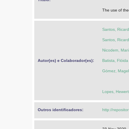
The use of the
Santos, Ricar
Santos, Ricar
Nicodem, Mar
Autor(es) e Colaborador(es): 
Batista, Flói
Gómez, Magela
Lopes, Hewert
Outros identificadores: 
http://reposito