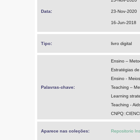
23-Nov-2020
Data: 
23-Nov-2020
16-Jun-2018
Tipo: 
livro digital
Ensino – Meto
Estratégias d
Ensino - Meios
Palavras-chave: 
Teaching – Me
Learning strat
Teaching - Aid
CNPQ::CIENC
Aparece nas coleções:
Repositorio In