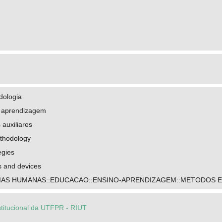
dologia
e aprendizagem
 auxiliares
thodology
egies
s and devices
IAS HUMANAS::EDUCACAO::ENSINO-APRENDIZAGEM::METODOS E
stitucional da UTFPR - RIUT