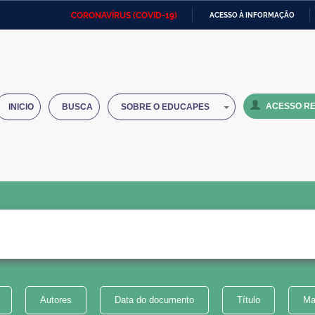
CORONAVÍRUS (COVID-19)
ACESSO À INFORMAÇÃO
Ministério da Defesa
Ministério das Relações
Mini
IR
Exteriores
PARA
O
Ministério da Cidadania
Ministério da Saúde
Mini
CONTEÚDO
ACESSO RE
INICIO
BUSCA
SOBRE O EDUCAPES
Ministério do Desenvolvimento
Controladoria-Geral da União
Minis
Regional
e do
Advocacia-Geral da União
Banco Central do Brasil
Plana
Autores
Data do documento
Título
Ma