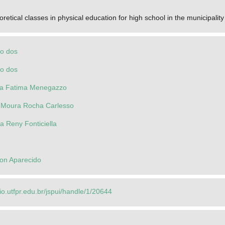
oretical classes in physical education for high school in the municipal
do dos
do dos
ia Fatima Menegazzo
da Moura Rocha Carlesso
 Reny Fonticiella
on Aparecido
rio.utfpr.edu.br/jspui/handle/1/20644