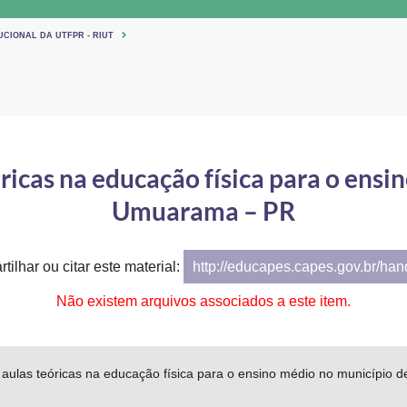
UCIONAL DA UTFPR - RIUT
óricas na educação física para o ens
Umuarama – PR
tilhar ou citar este material:
http://educapes.capes.gov.br/ha
Não existem arquivos associados a este item.
e aulas teóricas na educação física para o ensino médio no municípi