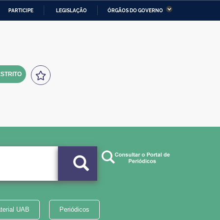
PARTICIPE
LEGISLAÇÃO
ÓRGÃOS DO GOVERNO
stério da Economia
Ministério da Infraestrutura
stério de Minas e Energia
Ministério da Ciência,
Tecnologia, Inovações e
Comunicações
STRITO
tério da Mulher, da Família
Secretaria-Geral
s Direitos Humanos
lto
terial UAB
Periódicos