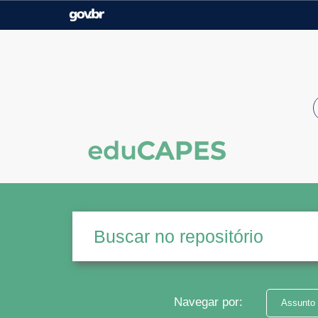
Casa Civil
Ministério da Justiça e
Segurança Pública
Ministério da Agricultura,
Ministério da Educação
Pecuária e Abastecimento
Ministério do Meio Ambiente
Ministério do Turismo
Secretaria de Governo
Gabinete de Segurança
Institucional
Navegar por:
Assunto