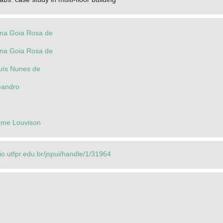
ana Goia Rosa de
ana Goia Rosa de
uís Nunes de
eandro
erme Louvison
rio.utfpr.edu.br/jspui/handle/1/31964