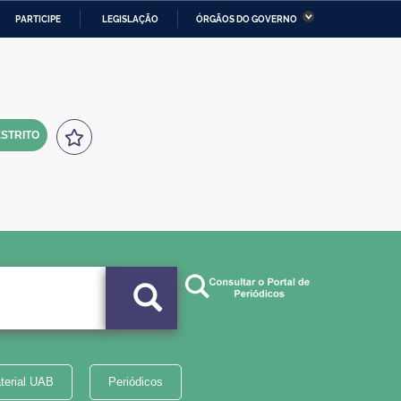
PARTICIPE
LEGISLAÇÃO
ÓRGÃOS DO GOVERNO
stério da Economia
Ministério da Infraestrutura
stério de Minas e Energia
Ministério da Ciência,
Tecnologia, Inovações e
Comunicações
STRITO
tério da Mulher, da Família
Secretaria-Geral
s Direitos Humanos
lto
terial UAB
Periódicos