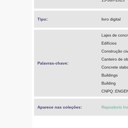
13-Jun-2023
Tipo: 
livro digital
Lajes de conc
Edifícios
Construção civ
Canteiro de o
Palavras-chave: 
Concrete slab
Buildings
Building
CNPQ::ENGEN
Aparece nas coleções:
Repositorio In