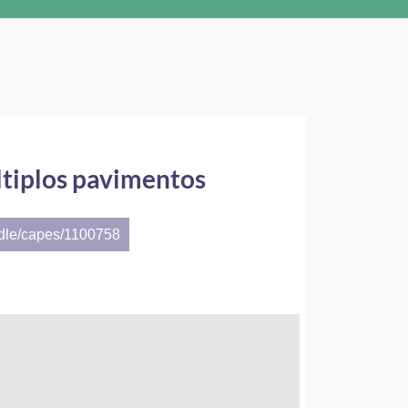
últiplos pavimentos
ndle/capes/1100758