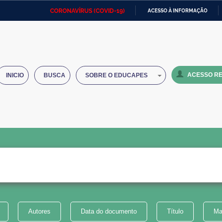
CORONAVÍRUS (COVID-19)
ACESSO À INFORMAÇÃO
Ministério da Defesa
Ministério das Relações
Mini
IR
Exteriores
PARA
O
Ministério da Cidadania
Ministério da Saúde
Mini
CONTEÚDO
ACESSO RE
INICIO
BUSCA
SOBRE O EDUCAPES
Ministério do Desenvolvimento
Controladoria-Geral da União
Minis
Regional
e do
Advocacia-Geral da União
Banco Central do Brasil
Plana
Autores
Data do documento
Título
Ma