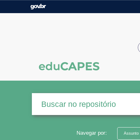
Casa Civil
Ministério da Justiça e
Segurança Pública
Ministério da Agricultura,
Ministério da Educação
Pecuária e Abastecimento
Ministério do Meio Ambiente
Ministério do Turismo
Secretaria de Governo
Gabinete de Segurança
Institucional
Navegar por:
Assunto