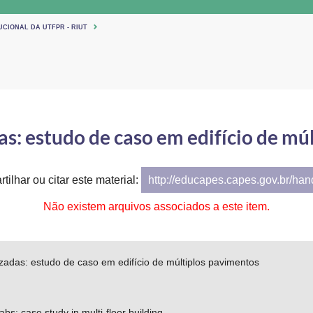
UCIONAL DA UTFPR - RIUT
as: estudo de caso em edifício de m
tilhar ou citar este material:
http://educapes.capes.gov.br/ha
Não existem arquivos associados a este item.
izadas: estudo de caso em edifício de múltiplos pavimentos
abs: case study in multi-floor building