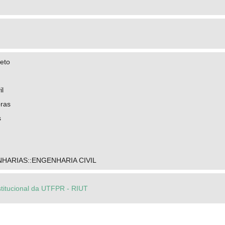
reto
il
bras
s
HARIAS::ENGENHARIA CIVIL
stitucional da UTFPR - RIUT