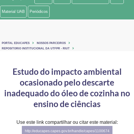
Ministério de Minas e Energia
Material UAB
Periódicos
Ministério da Ciência, Tecnologia, Inovações e Comunicações
Ministério do Meio Ambiente
PORTAL EDUCAPES
NOSSOS PARCEIROS
Ministério do Turismo
REPOSITORIO INSTITUCIONAL DA UTFPR - RIUT
Ministério do Desenvolvimento Regional
Estudo do impacto ambiental
Controladoria-Geral da União
ocasionado pelo descarte
Ministério da Mulher, da Família e dos Direitos Humanos
inadequado do óleo de cozinha no
Secretaria-Geral
ensino de ciências
Secretaria de Governo
Use este link compartilhar ou citar este material:
Gabinete de Segurança Institucional
http://educapes.capes.gov.br/handle/capes/1100674