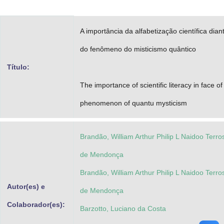
Advocacia-Geral da União
A importância da alfabetização científica dian
Banco Central do Brasil
do fenômeno do misticismo quântico
Planalto
Título:
The importance of scientific literacy in face of
phenomenon of quantu mysticism
Brandão, William Arthur Philip L Naidoo Terro
de Mendonça
Brandão, William Arthur Philip L Naidoo Terro
Autor(es) e
de Mendonça
Colaborador(es):
Barzotto, Luciano da Costa