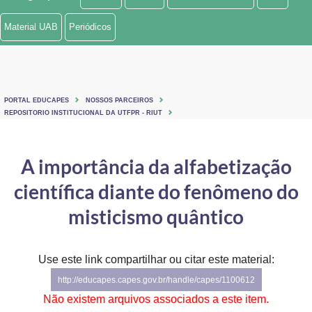
Ministério de Minas e Energia
Material UAB
Periódicos
Ministério da Ciência, Tecnologia, Inovações e Comunicações
Ministério do Meio Ambiente
PORTAL EDUCAPES
NOSSOS PARCEIROS
Ministério do Turismo
REPOSITORIO INSTITUCIONAL DA UTFPR - RIUT
Ministério do Desenvolvimento Regional
A importância da alfabetização
Controladoria-Geral da União
científica diante do fenômeno do
Ministério da Mulher, da Família e dos Direitos Humanos
misticismo quântico
Secretaria-Geral
Use este link compartilhar ou citar este material:
Secretaria de Governo
http://educapes.capes.gov.br/handle/capes/1100612
Gabinete de Segurança Institucional
Não existem arquivos associados a este item.