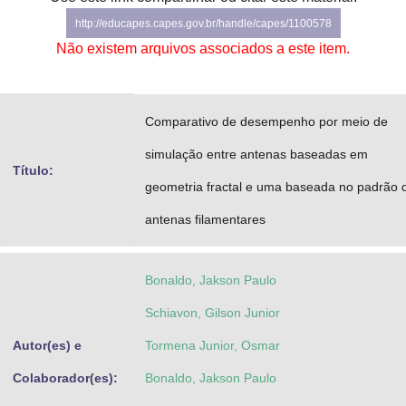
Advocacia-Geral da União
http://educapes.capes.gov.br/handle/capes/1100578
Não existem arquivos associados a este item.
Banco Central do Brasil
Planalto
Comparativo de desempenho por meio de
simulação entre antenas baseadas em
Título:
geometria fractal e uma baseada no padrão 
antenas filamentares
Bonaldo, Jakson Paulo
Schiavon, Gilson Junior
Autor(es) e
Tormena Junior, Osmar
Colaborador(es):
Bonaldo, Jakson Paulo