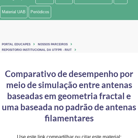
Ministério de Minas e Energia
Material UAB
Periódicos
Ministério da Ciência, Tecnologia, Inovações e Comunicações
Ministério do Meio Ambiente
PORTAL EDUCAPES
NOSSOS PARCEIROS
Ministério do Turismo
REPOSITORIO INSTITUCIONAL DA UTFPR - RIUT
Ministério do Desenvolvimento Regional
Comparativo de desempenho por
Controladoria-Geral da União
meio de simulação entre antenas
Ministério da Mulher, da Família e dos Direitos Humanos
baseadas em geometria fractal e
Secretaria-Geral
uma baseada no padrão de antenas
filamentares
Secretaria de Governo
Gabinete de Segurança Institucional
Use este link compartilhar ou citar este material: