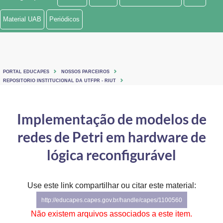
Ministério de Minas e Energia
Material UAB
Periódicos
Ministério da Ciência, Tecnologia, Inovações e Comunicações
Ministério do Meio Ambiente
PORTAL EDUCAPES
NOSSOS PARCEIROS
Ministério do Turismo
REPOSITORIO INSTITUCIONAL DA UTFPR - RIUT
Ministério do Desenvolvimento Regional
Implementação de modelos de
Controladoria-Geral da União
redes de Petri em hardware de
Ministério da Mulher, da Família e dos Direitos Humanos
lógica reconfigurável
Secretaria-Geral
Use este link compartilhar ou citar este material:
Secretaria de Governo
http://educapes.capes.gov.br/handle/capes/1100560
Gabinete de Segurança Institucional
Não existem arquivos associados a este item.