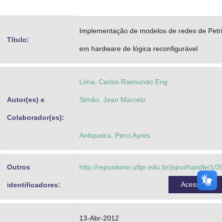
Advocacia-Geral da União
Implementação de modelos de redes de Petr
Banco Central do Brasil
Título:
em hardware de lógica reconfigurável
Planalto
Lima, Carlos Raimundo Erig
Autor(es) e
Simão, Jean Marcelo
Colaborador(es):
Antiqueira, Perci Ayres
Outros
http://repositorio.utfpr.edu.br/jspui/handle/1/2
Acessar
identificadores:
13-Abr-2012