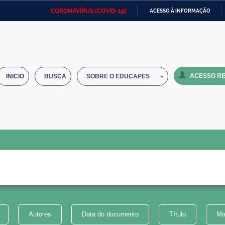
CORONAVÍRUS (COVID-19)
ACESSO À INFORMAÇÃO
Ministério da Defesa
Ministério das Relações
Mini
IR
Exteriores
PARA
O
Ministério da Cidadania
Ministério da Saúde
Mini
CONTEÚDO
ACESSO RE
INICIO
BUSCA
SOBRE O EDUCAPES
Ministério do Desenvolvimento
Controladoria-Geral da União
Minis
Regional
e do
Advocacia-Geral da União
Banco Central do Brasil
Plana
Autores
Data do documento
Título
Ma