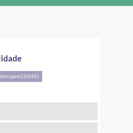
lidade
ndle/capes/1100452