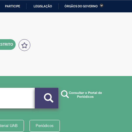
PARTICIPE
LEGISLAÇÃO
ÓRGÃOS DO GOVERNO
stério da Economia
Ministério da Infraestrutura
stério de Minas e Energia
Ministério da Ciência,
Tecnologia, Inovações e
Comunicações
STRITO
tério da Mulher, da Família
Secretaria-Geral
s Direitos Humanos
lto
terial UAB
Periódicos