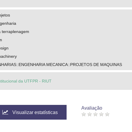
ojetos
ngenharia
 terraplenagem
n
esign
achinery
HARIAS::ENGENHARIA MECANICA::PROJETOS DE MAQUINAS
stitucional da UTFPR - RIUT
Avaliação
Visualizar estatísticas