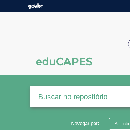
Casa Civil
Ministério da Justiça e
Segurança Pública
Ministério da Agricultura,
Ministério da Educação
Pecuária e Abastecimento
Ministério do Meio Ambiente
Ministério do Turismo
Secretaria de Governo
Gabinete de Segurança
Institucional
Navegar por:
Assunto