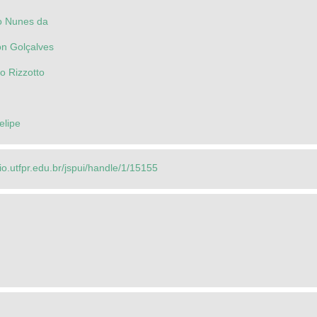
o Nunes da
on Golçalves
o Rizzotto
elipe
rio.utfpr.edu.br/jspui/handle/1/15155