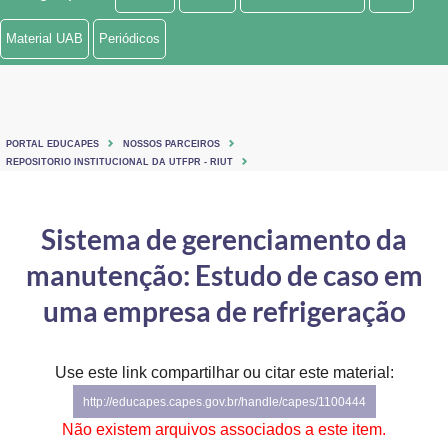
Ministério de Minas e Energia
Material UAB
Periódicos
Ministério da Ciência, Tecnologia, Inovações e Comunicações
Ministério do Meio Ambiente
PORTAL EDUCAPES
NOSSOS PARCEIROS
Ministério do Turismo
REPOSITORIO INSTITUCIONAL DA UTFPR - RIUT
Ministério do Desenvolvimento Regional
Sistema de gerenciamento da
Controladoria-Geral da União
manutenção: Estudo de caso em
Ministério da Mulher, da Família e dos Direitos Humanos
uma empresa de refrigeração
Secretaria-Geral
Use este link compartilhar ou citar este material:
Secretaria de Governo
http://educapes.capes.gov.br/handle/capes/1100444
Gabinete de Segurança Institucional
Não existem arquivos associados a este item.