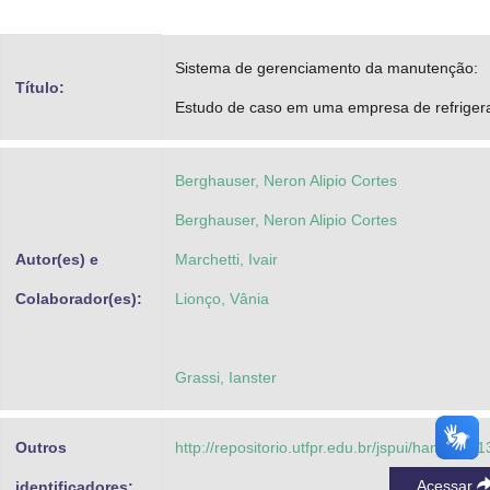
Advocacia-Geral da União
Sistema de gerenciamento da manutenção:
Banco Central do Brasil
Título:
Estudo de caso em uma empresa de refriger
Planalto
Berghauser, Neron Alipio Cortes
Berghauser, Neron Alipio Cortes
Autor(es) e
Marchetti, Ivair
Colaborador(es):
Lionço, Vânia
Grassi, Ianster
Outros
http://repositorio.utfpr.edu.br/jspui/handle/1/
Acessar
identificadores: