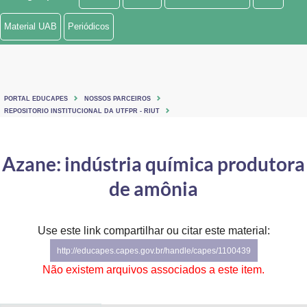
Ministério de Minas e Energia
Material UAB
Periódicos
Ministério da Ciência, Tecnologia, Inovações e Comunicações
Ministério do Meio Ambiente
PORTAL EDUCAPES
NOSSOS PARCEIROS
Ministério do Turismo
REPOSITORIO INSTITUCIONAL DA UTFPR - RIUT
Ministério do Desenvolvimento Regional
Azane: indústria química produtora
Controladoria-Geral da União
de amônia
Ministério da Mulher, da Família e dos Direitos Humanos
Use este link compartilhar ou citar este material:
Secretaria-Geral
http://educapes.capes.gov.br/handle/capes/1100439
Secretaria de Governo
Não existem arquivos associados a este item.
Gabinete de Segurança Institucional