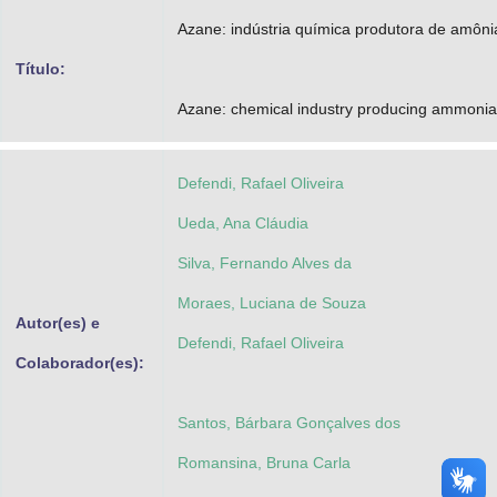
Advocacia-Geral da União
Azane: indústria química produtora de amôni
Título:
Banco Central do Brasil
Azane: chemical industry producing ammonia
Planalto
Defendi, Rafael Oliveira
Ueda, Ana Cláudia
Silva, Fernando Alves da
Moraes, Luciana de Souza
Autor(es) e
Defendi, Rafael Oliveira
Colaborador(es):
Santos, Bárbara Gonçalves dos
Romansina, Bruna Carla