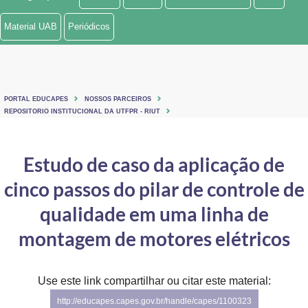
Ministério de Minas e Energia
Material UAB
Periódicos
Ministério da Ciência, Tecnologia, Inovações e Comunicações
Ministério do Meio Ambiente
PORTAL EDUCAPES
NOSSOS PARCEIROS
Ministério do Turismo
REPOSITORIO INSTITUCIONAL DA UTFPR - RIUT
Ministério do Desenvolvimento Regional
Estudo de caso da aplicação de
Controladoria-Geral da União
cinco passos do pilar de controle de
Ministério da Mulher, da Família e dos Direitos Humanos
qualidade em uma linha de
Secretaria-Geral
montagem de motores elétricos
Secretaria de Governo
Use este link compartilhar ou citar este material:
Gabinete de Segurança Institucional
http://educapes.capes.gov.br/handle/capes/1100323