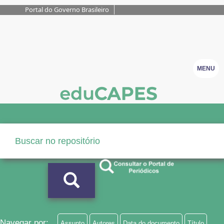
Portal do Governo Brasileiro
MENU
Navegar por:
Assunto
Autores
Data do documento
Título