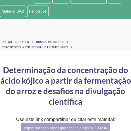
Ministério de Minas e Energia
Material UAB
Periódicos
Ministério da Ciência, Tecnologia, Inovações e Comunicações
Ministério do Meio Ambiente
PORTAL EDUCAPES
NOSSOS PARCEIROS
Ministério do Turismo
REPOSITORIO INSTITUCIONAL DA UTFPR - RIUT
Ministério do Desenvolvimento Regional
Determinação da concentração do
Controladoria-Geral da União
ácido kójico a partir da fermentação
Ministério da Mulher, da Família e dos Direitos Humanos
do arroz e desafios na divulgação
Secretaria-Geral
científica
Secretaria de Governo
Use este link compartilhar ou citar este material:
Gabinete de Segurança Institucional
http://educapes.capes.gov.br/handle/capes/1100236