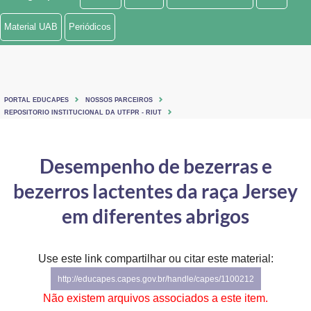
Ministério de Minas e Energia
Material UAB
Periódicos
Ministério da Ciência, Tecnologia, Inovações e Comunicações
Ministério do Meio Ambiente
PORTAL EDUCAPES
NOSSOS PARCEIROS
Ministério do Turismo
REPOSITORIO INSTITUCIONAL DA UTFPR - RIUT
Ministério do Desenvolvimento Regional
Desempenho de bezerras e
Controladoria-Geral da União
bezerros lactentes da raça Jersey
Ministério da Mulher, da Família e dos Direitos Humanos
em diferentes abrigos
Secretaria-Geral
Use este link compartilhar ou citar este material:
Secretaria de Governo
http://educapes.capes.gov.br/handle/capes/1100212
Gabinete de Segurança Institucional
Não existem arquivos associados a este item.