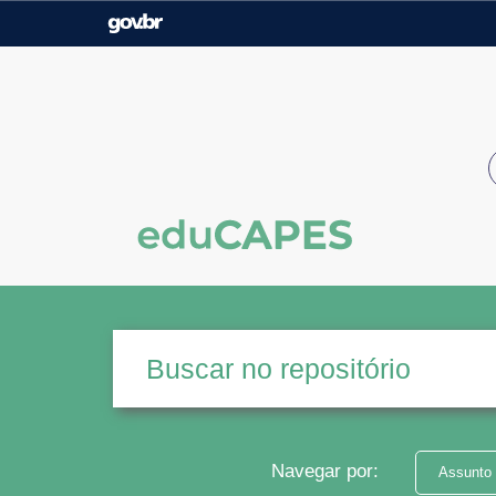
Casa Civil
Ministério da Justiça e
Segurança Pública
Ministério da Agricultura,
Ministério da Educação
Pecuária e Abastecimento
Ministério do Meio Ambiente
Ministério do Turismo
Secretaria de Governo
Gabinete de Segurança
Institucional
Navegar por:
Assunto