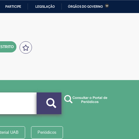
PARTICIPE
LEGISLAÇÃO
ÓRGÃOS DO GOVERNO
stério da Economia
Ministério da Infraestrutura
stério de Minas e Energia
Ministério da Ciência,
Tecnologia, Inovações e
Comunicações
STRITO
tério da Mulher, da Família
Secretaria-Geral
s Direitos Humanos
lto
terial UAB
Periódicos