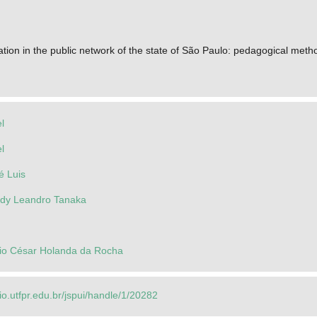
tion in the public network of the state of São Paulo: pedagogical meth
l
l
é Luis
idy Leandro Tanaka
úlio César Holanda da Rocha
rio.utfpr.edu.br/jspui/handle/1/20282