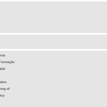
ncia
 Formação
ital
l
ation
ning of
acy