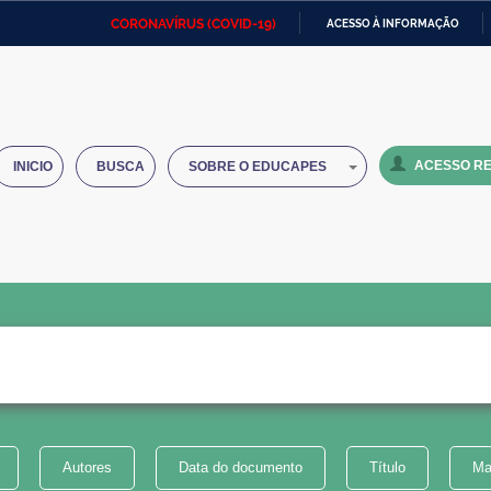
CORONAVÍRUS (COVID-19)
ACESSO À INFORMAÇÃO
Ministério da Defesa
Ministério das Relações
Mini
IR
Exteriores
PARA
O
Ministério da Cidadania
Ministério da Saúde
Mini
CONTEÚDO
ACESSO RE
INICIO
BUSCA
SOBRE O EDUCAPES
Ministério do Desenvolvimento
Controladoria-Geral da União
Minis
Regional
e do
Advocacia-Geral da União
Banco Central do Brasil
Plana
Autores
Data do documento
Título
Ma