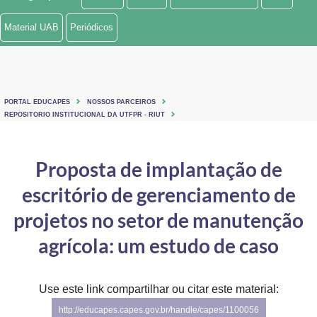
Ministério de Minas e Energia
Material UAB
Periódicos
Ministério da Ciência, Tecnologia, Inovações e Comunicações
Ministério do Meio Ambiente
PORTAL EDUCAPES
NOSSOS PARCEIROS
Ministério do Turismo
REPOSITORIO INSTITUCIONAL DA UTFPR - RIUT
Ministério do Desenvolvimento Regional
Proposta de implantação de
Controladoria-Geral da União
escritório de gerenciamento de
Ministério da Mulher, da Família e dos Direitos Humanos
projetos no setor de manutenção
Secretaria-Geral
agrícola: um estudo de caso
Secretaria de Governo
Use este link compartilhar ou citar este material:
Gabinete de Segurança Institucional
http://educapes.capes.gov.br/handle/capes/1100056