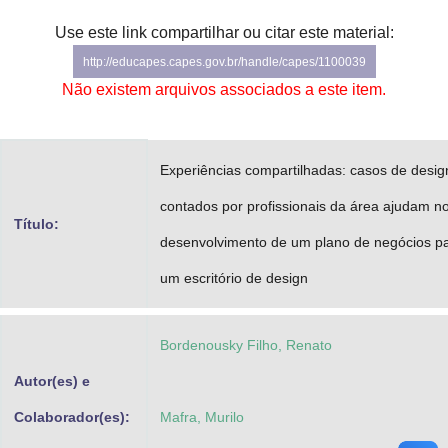
Advocacia-Geral da União
Use este link compartilhar ou citar este material:
http://educapes.capes.gov.br/handle/capes/1100039
Banco Central do Brasil
Não existem arquivos associados a este item.
Planalto
Experiências compartilhadas: casos de desig
contados por profissionais da área ajudam n
Título:
desenvolvimento de um plano de negócios p
um escritório de design
Bordenousky Filho, Renato
Autor(es) e
Colaborador(es):
Mafra, Murilo