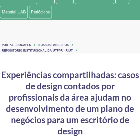
Ministério de Minas e Energia
Material UAB
Periódicos
Ministério da Ciência, Tecnologia, Inovações e Comunicações
Ministério do Meio Ambiente
PORTAL EDUCAPES
NOSSOS PARCEIROS
Ministério do Turismo
REPOSITORIO INSTITUCIONAL DA UTFPR - RIUT
Ministério do Desenvolvimento Regional
Experiências compartilhadas: casos
Controladoria-Geral da União
de design contados por
Ministério da Mulher, da Família e dos Direitos Humanos
profissionais da área ajudam no
Secretaria-Geral
desenvolvimento de um plano de
negócios para um escritório de
Secretaria de Governo
design
Gabinete de Segurança Institucional