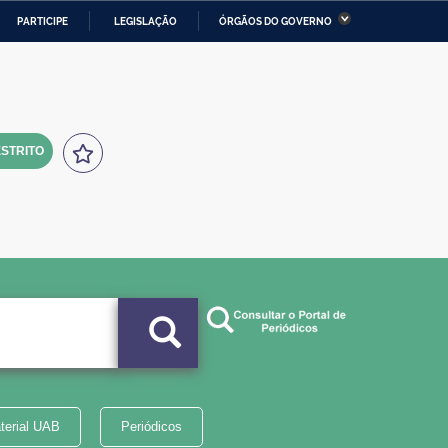
PARTICIPE
LEGISLAÇÃO
ÓRGÃOS DO GOVERNO
stério da Economia
Ministério da Infraestrutura
stério de Minas e Energia
Ministério da Ciência,
Tecnologia, Inovações e
Comunicações
STRITO
tério da Mulher, da Família
Secretaria-Geral
s Direitos Humanos
lto
terial UAB
Periódicos