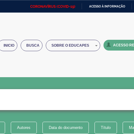
CORONAVÍRUS (COVID-19)
ACESSO À INFORMAÇÃO
Ministério da Defesa
Ministério das Relações
Mini
IR
Exteriores
PARA
O
Ministério da Cidadania
Ministério da Saúde
Mini
CONTEÚDO
ACESSO RE
INICIO
BUSCA
SOBRE O EDUCAPES
Ministério do Desenvolvimento
Controladoria-Geral da União
Minis
Regional
e do
Advocacia-Geral da União
Banco Central do Brasil
Plana
Autores
Data do documento
Título
Ma