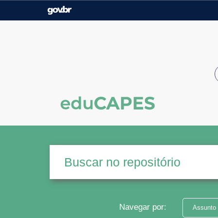
Casa Civil
Ministério da Justiça e
Segurança Pública
Ministério da Agricultura,
Ministério da Educação
Pecuária e Abastecimento
Ministério do Meio Ambiente
Ministério do Turismo
Secretaria de Governo
Gabinete de Segurança
Institucional
Navegar por:
Assunto