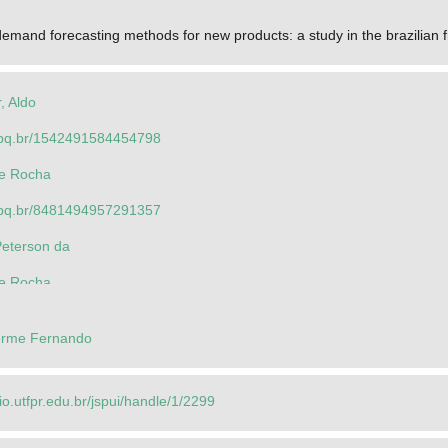
 demand forecasting methods for new products: a study in the brazilian 
, Aldo
.cnpq.br/1542491584454798
ne Rocha
.cnpq.br/8481494957291357
eterson da
ne Rocha
herme Fernando
, Aldo
rio.utfpr.edu.br/jspui/handle/1/2299