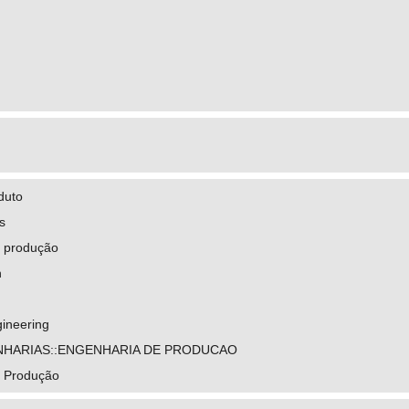
duto
s
 produção
n
gineering
NHARIAS::ENGENHARIA DE PRODUCAO
e Produção