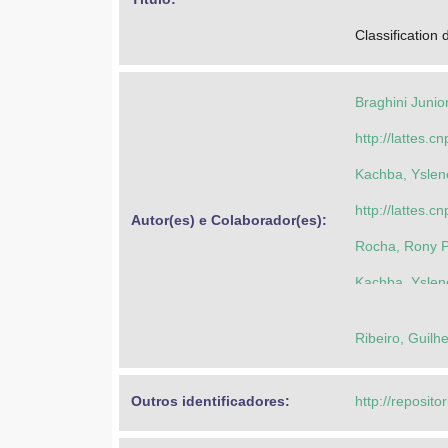
Classification
Braghini Junior
http://lattes
Kachba, Ysle
http://lattes
Autor(es) e Colaborador(es): 
Rocha, Rony P
Kachba, Ysle
Trojan, Flavio
Ribeiro, Guil
Braghini Junior
Outros identificadores: 
http://reposito