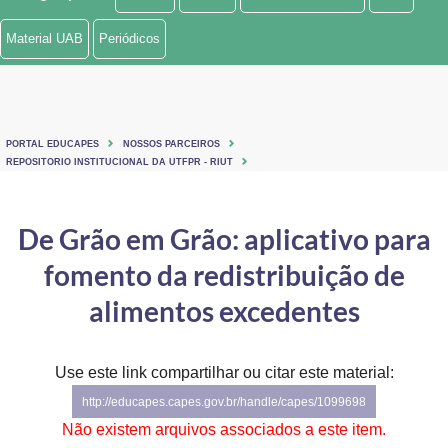
Ministério de Minas e Energia
Material UAB
Periódicos
Ministério da Ciência, Tecnologia, Inovações e Comunicações
Ministério do Meio Ambiente
PORTAL EDUCAPES
NOSSOS PARCEIROS
Ministério do Turismo
REPOSITORIO INSTITUCIONAL DA UTFPR - RIUT
Ministério do Desenvolvimento Regional
De Grão em Grão: aplicativo para
Controladoria-Geral da União
fomento da redistribuição de
Ministério da Mulher, da Família e dos Direitos Humanos
alimentos excedentes
Secretaria-Geral
Use este link compartilhar ou citar este material:
Secretaria de Governo
http://educapes.capes.gov.br/handle/capes/1099698
Gabinete de Segurança Institucional
Não existem arquivos associados a este item.